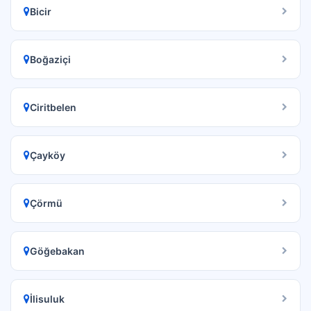
Bicir
Boğaziçi
Ciritbelen
Çayköy
Çörmü
Göğebakan
İlisuluk