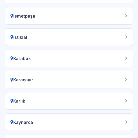
İsmetpaşa
İstiklal
Karabük
Karaçayır
Karlık
Kaynarca