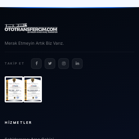
Merak Etmeyin Artık Biz Varız.
TAKIP ET
HIZMETLER