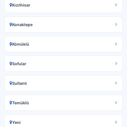
Kızılhisar
Konaktepe
Kömüklü
Sofular
Sultanlı
Temüklü
Yeni