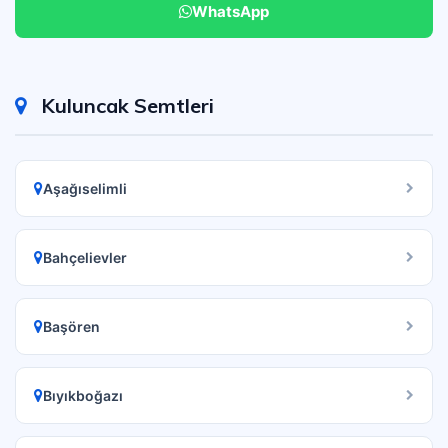
WhatsApp
Kuluncak Semtleri
Aşağıselimli
Bahçelievler
Başören
Bıyıkboğazı