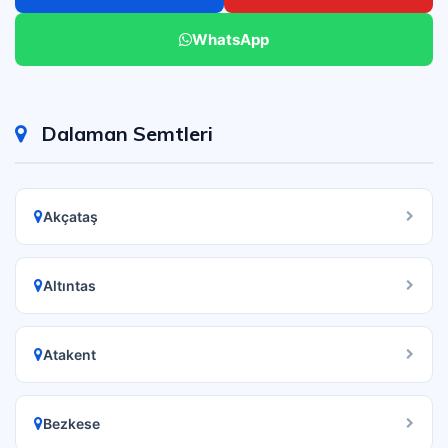
WhatsApp
Dalaman Semtleri
Akçataş
Altıntas
Atakent
Bezkese