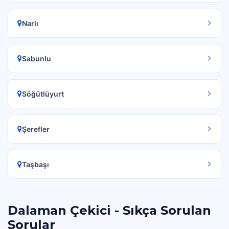
Narlı
Sabunlu
Söğütlüyurt
Şerefler
Taşbaşı
Dalaman Çekici - Sıkça Sorulan
Sorular