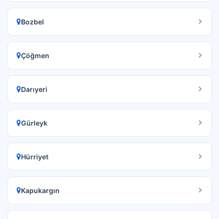
Bozbel
Çöğmen
Darıyeri
Gürleyk
Hürriyet
Kapukargın