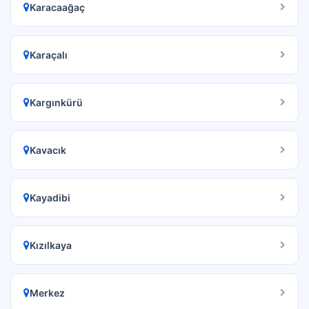
Karacaağaç
Karaçalı
Kargınkürü
Kavacık
Kayadibi
Kızılkaya
Merkez