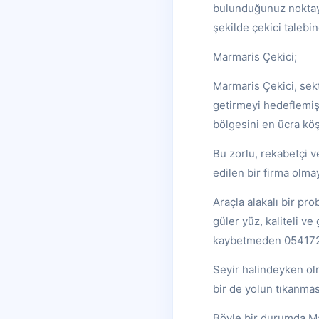
bulunduğunuz noktaya
şekilde çekici talebin
Marmaris Çekici;
Marmaris Çekici, sekt
getirmeyi hedeflemiş
bölgesini en ücra kö
Bu zorlu, rekabetçi v
edilen bir firma olma
Araçla alakalı bir pro
güler yüz, kaliteli v
kaybetmeden 0541724
Seyir halindeyken ol
bir de yolun tıkanmas
Böyle bir durumda Ma