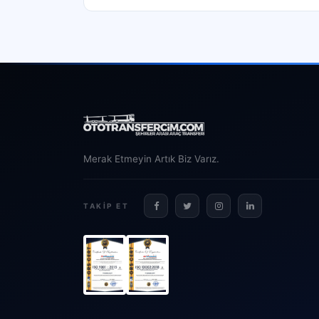
Merak Etmeyin Artık Biz Varız.
TAKIP ET