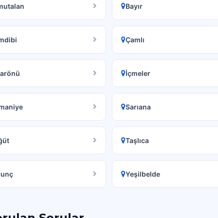
mutalan
Bayır
mdibi
Çamlı
sarönü
İçmeler
maniye
Sarıana
ğüt
Taşlıca
runç
Yeşilbelde
orulan Sorular