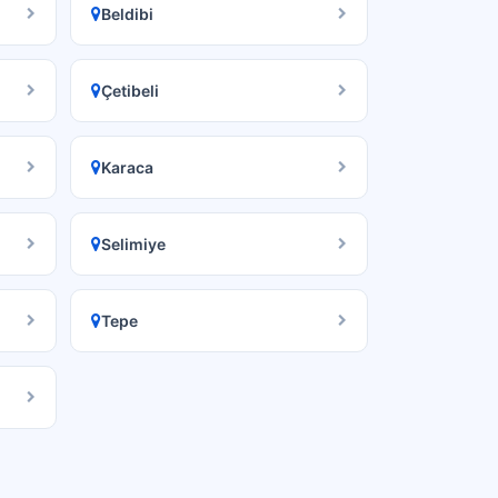
Beldibi
Çetibeli
Karaca
Selimiye
Tepe