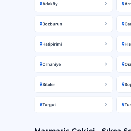
Adaköy
Ar
Bozburun
Ça
Hatipirimi
Hi
Orhaniye
Os
Siteler
Sö
Turgut
Tu
Marmaris Çekici - Sıkça S