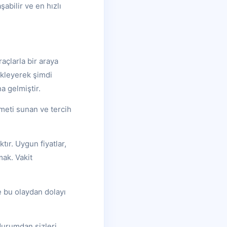
abilir ve en hızlı
açlarla bir araya
ekleyerek şimdi
a gelmiştir.
zmeti sunan ve tercih
tır. Uygun fiyatlar,
mak. Vakit
e bu olaydan dolayı
durumdan sizleri