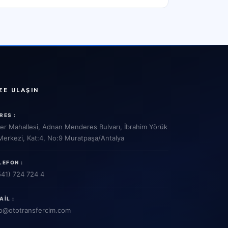
ZE ULAŞIN
RES :
ler Mahallesi, Adnan Menderes Bulvarı, İbrahim Yörük
 Merkezi, Kat:4, No:9 Muratpaşa/Antalya
LEFON :
541) 724 724 4
AIL :
o
@ototransfercim.com