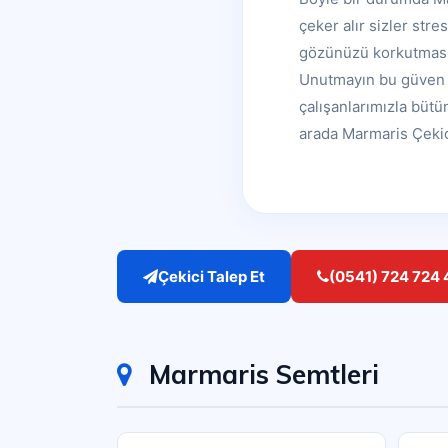
çeker alır sizler str
gözünüzü korkutmasın
Unutmayın bu güven s
çalışanlarımızla bütü
arada Marmaris Çekic
Çekici Talep Et
(0541) 724 724 
Marmaris Semtleri