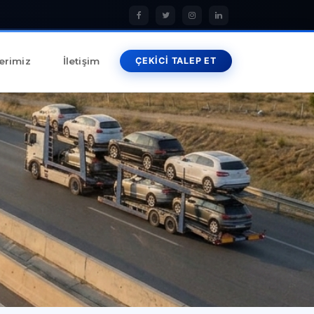
erimiz
İletişim
ÇEKİCİ TALEP ET