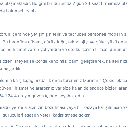
 ulaşmaktadır. Bu gibi bir durumda 7 gün 24 saat firmamıza ulaş
de bulunabilirsiniz.
örün içersinde yetişmiş nitelik ve tecrübeli personeli modern ar
. Bu hedefine güveni, dürüstlüğü, teknolojiyi ve güler yüzü de 
şesine hizmet veren yol yardım ve oto kurtarma firması durumun
e özen isteyen sektörde kendimizi daimi geliştirerek, kaliteli hi
yı başardık.
blemle karşılaştığınızda ilk önce tercihiniz Marmaris Çekici olacak
e güvenli hizmet ne ararsanız var size kalan da sadece bizleri ara
 724 4 arayın güven içinde seyahat edin.
madık yerde aracınızın bozulması veya bir kazaya karışılmasın v
ı sürücüleri esasen yeteri kadar strese sokar.
rmaris Çekici sizlere hizmetten öte bir hizmet vaat ederek bu 