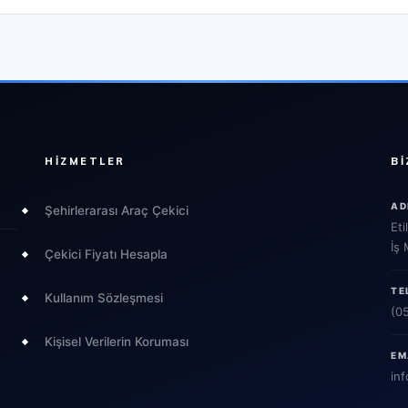
HIZMETLER
BI
AD
Şehirlerarası Araç Çekici
Eti
İş
Çekici Fiyatı Hesapla
TE
Kullanım Sözleşmesi
(0
Kişisel Verilerin Koruması
EM
inf