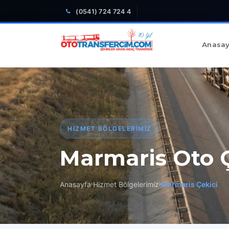
(0541) 724 724 4
Anasay
HIZMET BÖLGELERIMIZ
Marmaris Oto Ç
Anasayfa
Hizmet Bölgelerimiz
Marmaris Çekici