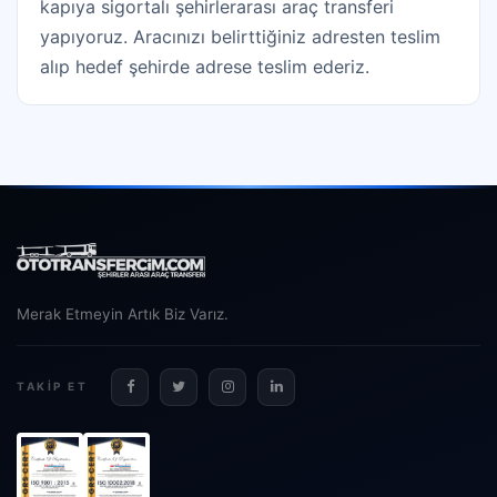
kapıya sigortalı şehirlerarası araç transferi
yapıyoruz. Aracınızı belirttiğiniz adresten teslim
alıp hedef şehirde adrese teslim ederiz.
Merak Etmeyin Artık Biz Varız.
TAKIP ET