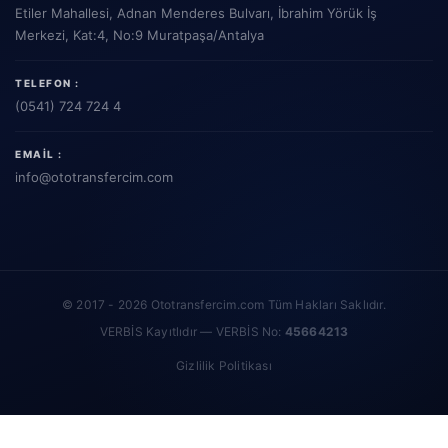
Etiler Mahallesi, Adnan Menderes Bulvarı, İbrahim Yörük İş
Merkezi, Kat:4, No:9 Muratpaşa/Antalya
TELEFON :
(0541) 724 724 4
EMAIL :
info
@ototransfercim.com
© 2017 - 2026 Ototransfercim.com Tüm Hakları Saklıdır.
VERBİS Kayıtlıdır — VERBİS No:
45664213
Gizlilik Politikası