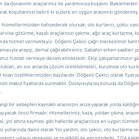
n da donanımlı araçlarımız ile yardımınıza koşalım. Beklemeden b
k koşullarınızı belirti ki sizlere en uygun aracımızı göndermiş 
 hizmetlerimizden bahsedecek olursak; oto kurtarıcı, çoklu vası
 servise götürme, kazalı araçlarınızı çekme, ağır araç kurtarma, 
landa hizmet vermekteyiz. Döğenli Çekici çağrı merkezimizi beli
 amacıyla arayıp, derhal çağırabilirsiniz. Sabahın erken saatleri 
amız hizmet vermeye devam etmektedir. Ekip çalışanlarımızın gül
klukları, en zor anlarda çözüm üretebilmeleri, kurumsal oto kurt
 kılan özelliklerimizden bazılarıdır. Döğenli Çekici olarak fiyat po
i makul fiyatlarda sunmaktır. Dolayısıyla bu konuda da Döğenl
.
ngi bir sebepten kaynaklı aracınızın arıza yaparak yolda kaldığın
aşıyacak öncü firmadır. Hizmetlerimiz; kaza, yoldan çıkma, aracın
i, yol altına kayması gibi hallerde araçlarınıza en uygun hizmet
z yollarında daimi olarak Yol yardım, oto çekici, oto kurtarma ve 
memiz yılların deneyimi ve pratikliği ile emrinizdedir. 7/24 kalitel