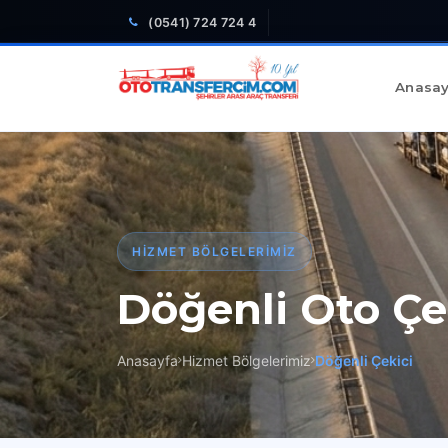
(0541) 724 724 4
Anasay
HIZMET BÖLGELERIMIZ
Döğenli Oto Çe
Anasayfa
Hizmet Bölgelerimiz
Döğenli Çekici