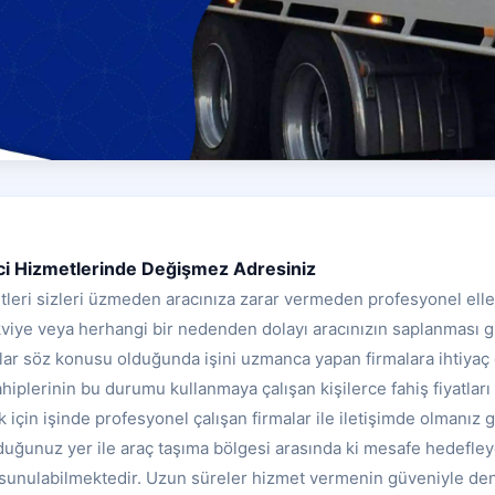
ci Hizmetlerinde Değişmez Adresiniz
tleri sizleri üzmeden aracınıza zarar vermeden profesyonel elle
akviye veya herhangi bir nedenden dolayı aracınızın saplanması g
açlar söz konusu olduğunda işini uzmanca yapan firmalara ihtiyaç
iplerinin bu durumu kullanmaya çalışan kişilerce fahiş fiyatları te
çin işinde profesyonel çalışan firmalar ile iletişimde olmanız 
nduğunuz yer ile araç taşıma bölgesi arasında ki mesafe hedefley
ı sunulabilmektedir. Uzun süreler hizmet vermenin güveniyle den