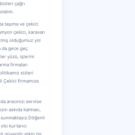
izleri çağrı
olalım.
ta taşıma ve çekici
kamyon çekici, karavan
rtmiş olduğumuz yol
ya da gece geç
er yüzü, işlerini
arma firmaları
litikamız sizleri
i Çekici firmamıza
da aracınızı servise
ızın askıda kalması,
i sunmaktayız.Döğenli
oto kurtarıcı
i güvenilir etkin bir