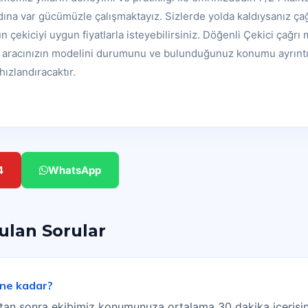
ına var gücümüzle çalışmaktayız. Sizlerde yolda kaldıysanız ç
n çekiciyi uygun fiyatlarla isteyebilirsiniz. Döğenli Çekici çağr
en aracınızın modelini durumunu ve bulunduğunuz konumu ayrıntı
hızlandıracaktır.
4
WhatsApp
rulan Sorular
 ne kadar?
ıktan sonra ekibimiz konumunuza ortalama 30 dakika içerisin