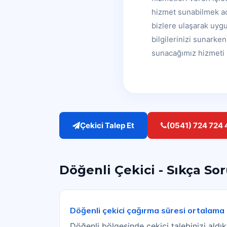
hizmet sunabilmek ad
bizlere ulaşarak uygu
bilgilerinizi sunark
sunacağımız hizmeti 
Çekici Talep Et
(0541) 724 724 
Döğenli Çekici - Sıkça So
Döğenli çekici çağırma süresi ortalama
Döğenli bölgesinde çekici talebinizi ald