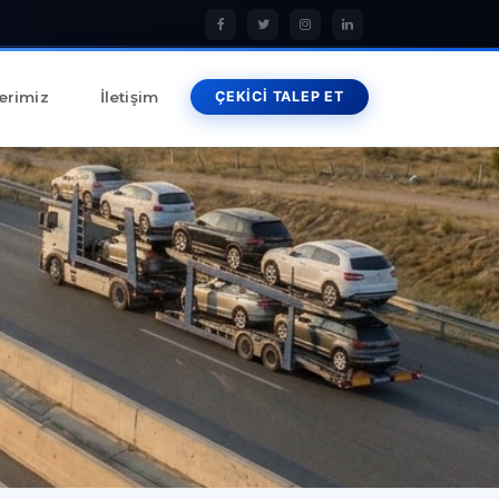
erimiz
İletişim
ÇEKİCİ TALEP ET