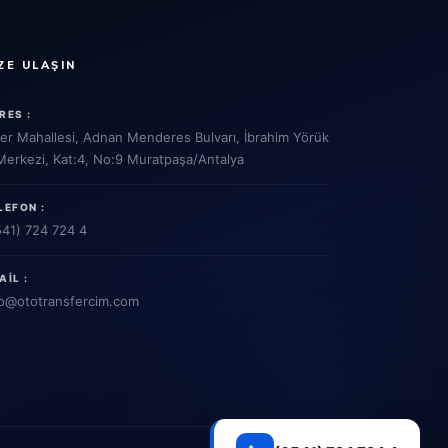
ZE ULAŞIN
RES :
ler Mahallesi, Adnan Menderes Bulvarı, İbrahim Yörük
 Merkezi, Kat:4, No:9 Muratpaşa/Antalya
LEFON :
541) 724 724 4
AIL :
o
@ototransfercim.com