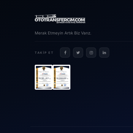
Merak Etmeyin Artık Biz Varız.
TAKIP ET