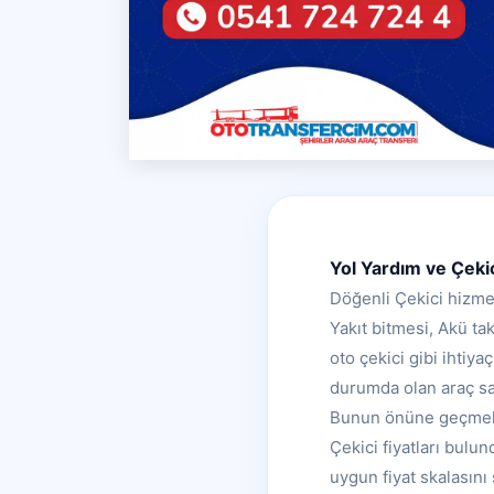
Yol Yardım ve Çeki
Döğenli Çekici hizme
Yakıt bitmesi, Akü t
oto çekici gibi ihtiy
durumda olan araç sah
Bunun önüne geçmek i
Çekici fiyatları bulu
uygun fiyat skalasın