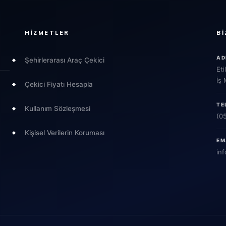
HIZMETLER
BI
AD
Şehirlerarası Araç Çekici
Eti
İş
Çekici Fiyatı Hesapla
TE
Kullanım Sözleşmesi
(0
Kişisel Verilerin Koruması
EM
inf