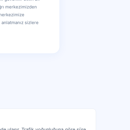
ağrı merkezimizden
ı merkezimize
 anlatmanız sizlere
de ulaşır. Trafik yoğunluğuna göre süre