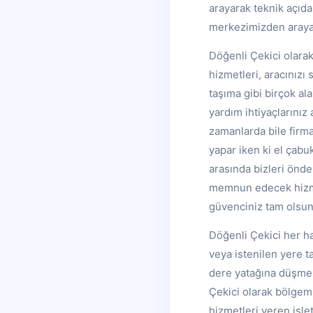
arayarak teknik açıda
merkezimizden arayara
Döğenli Çekici olarak
hizmetleri, aracınızı
taşıma gibi birçok a
yardım ihtiyaçlarınız
zamanlarda bile firm
yapar iken ki el çabu
arasında bizleri önder
memnun edecek hizmet
güvenciniz tam olsun
Döğenli Çekici her ha
veya istenilen yere t
dere yatağına düşmes
Çekici olarak bölgemi
hizmetleri veren işlet