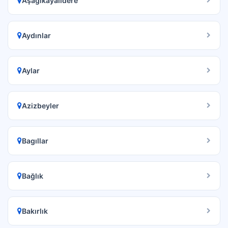
Aşağıkayalıdere
Aydınlar
Aylar
Azizbeyler
Bagıllar
Bağlık
Bakırlık