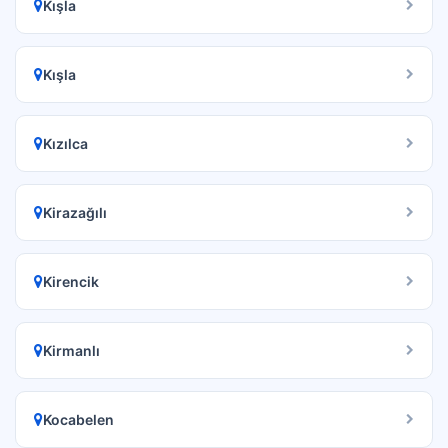
Kışla
Kışla
Kızılca
Kirazağılı
Kirencik
Kirmanlı
Kocabelen