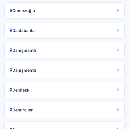
Çömezoğlu
Daldabanlar
Danışmantlı
Danişmentli
Delihakkı
Demirciler