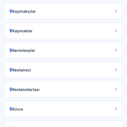
Kaymakçılar
Kaymaklar
Kerimbeyler
Kestaneci
Kestanetarlası
Kınca