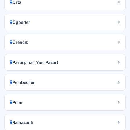
Orta
Öğberler
Örencik
Pazarpınar(Yeni Pazar)
Pembeciler
Piller
Ramazanlı