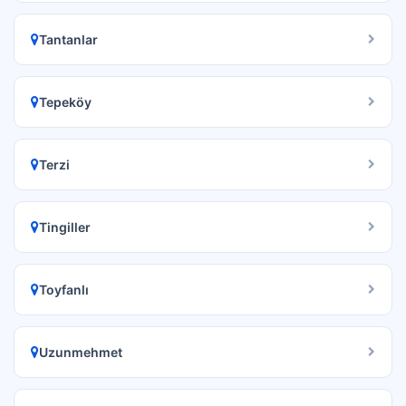
Tantanlar
Tepeköy
Terzi
Tingiller
Toyfanlı
Uzunmehmet