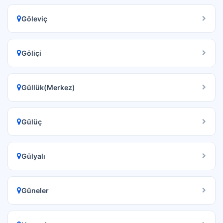
Göleviç
Göliçi
Güllük(Merkez)
Gülüç
Gülyalı
Güneler