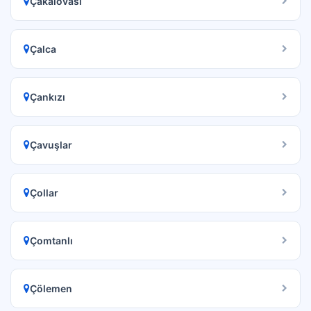
Çakalovası
Çalca
Çankızı
Çavuşlar
Çollar
Çomtanlı
Çölemen