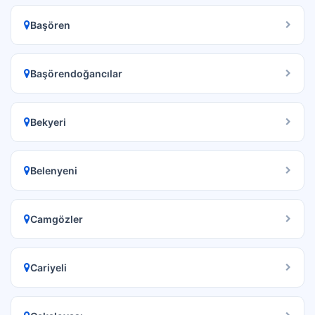
Başören
Başörendoğancılar
Bekyeri
Belenyeni
Camgözler
Cariyeli