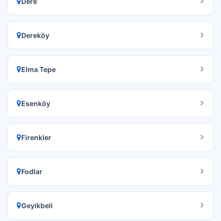
Dere
Dereköy
Elma Tepe
Esenköy
Firenkler
Fodlar
Geyikbeli