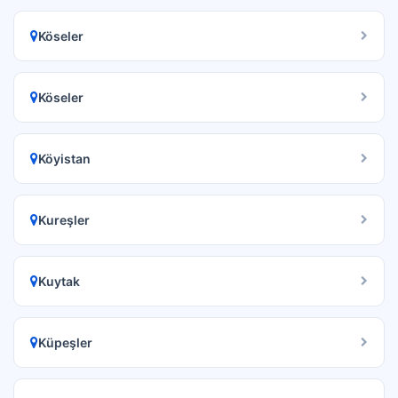
Köseler
Köseler
Köyistan
Kureşler
Kuytak
Küpeşler