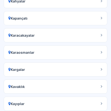
Kahyalar
Kapançatı
Karacakayalar
Karaosmanlar
Kargalar
Kavaklık
Kayıplar