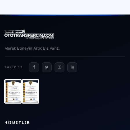
Merak Etmeyin Artık Biz Varız.
TAKIP ET
HIZMETLER