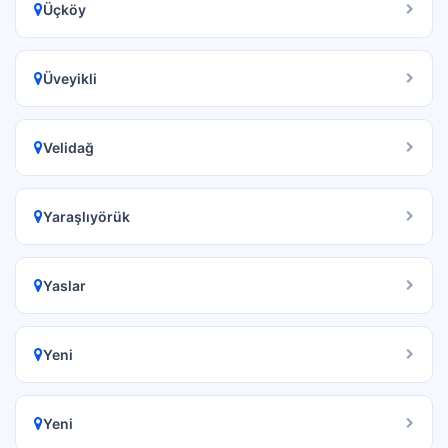
Üçköy
Üveyikli
Velidağ
Yaraşlıyörük
Yaslar
Yeni
Yeni