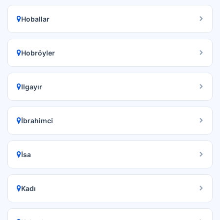
Hoballar
Hobröyler
Ilgayır
İbrahimci
İsa
Kadı