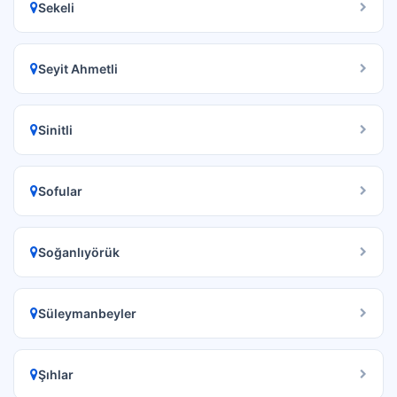
Sekeli
Seyit Ahmetli
Sinitli
Sofular
Soğanlıyörük
Süleymanbeyler
Şıhlar