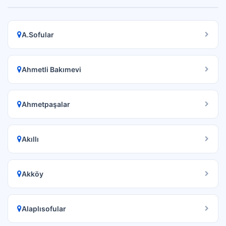
A.Sofular
Ahmetli Bakımevi
Ahmetpaşalar
Akıllı
Akköy
Alaplısofular