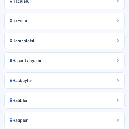
Hacıuslu
Hacullu
Hamzafakılı
Hasankahyalar
Hasbeyler
Hatibler
Hatipler