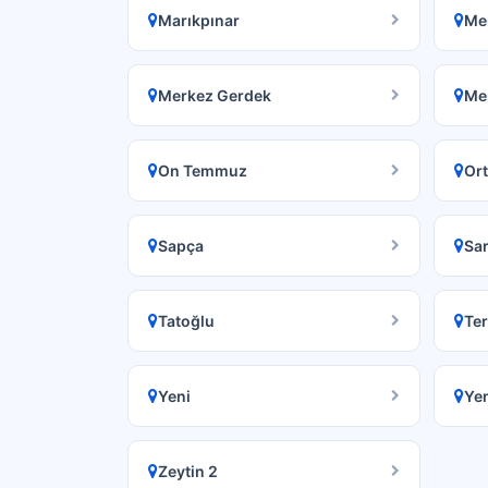
Marıkpınar
Me
Merkez Gerdek
Mer
On Temmuz
Ort
Sapça
Sar
Tatoğlu
Ter
Yeni
Yen
Zeytin 2