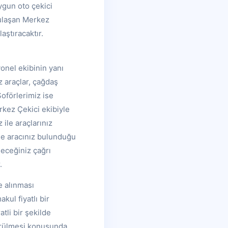
ygun oto çekici
 ulaşan Merkez
aştıracaktır.
yonel ekibinin yanı
z araçlar, çağdaş
Şoförlerimiz ise
kez Çekici ekibiyle
 ile araçlarınız
le aracınız bulunduğu
leceğiniz çağrı
.
e alınması
ul fiyatlı bir
tli bir şekilde
türülmesi konusunda