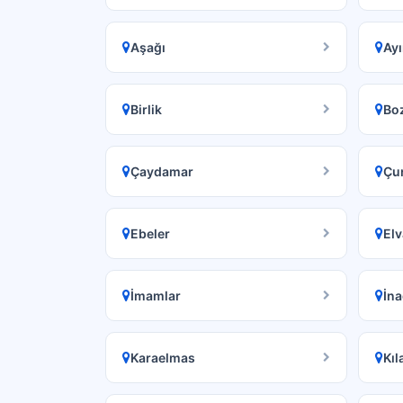
Aşağı
Ayı
Birlik
Bo
Çaydamar
Çur
Ebeler
Elv
İmamlar
İna
Karaelmas
Kıl