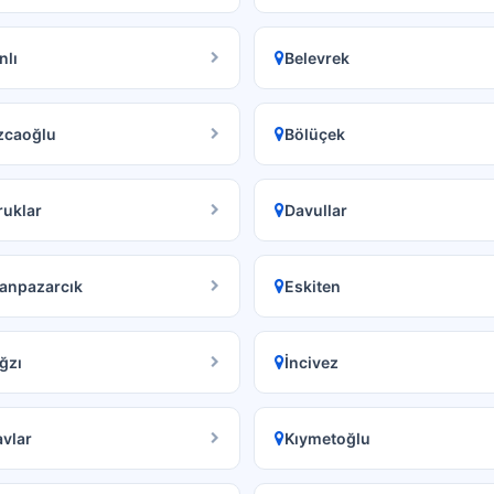
nlı
Belevrek
zcaoğlu
Bölüçek
uklar
Davullar
anpazarcık
Eskiten
ğzı
İncivez
avlar
Kıymetoğlu