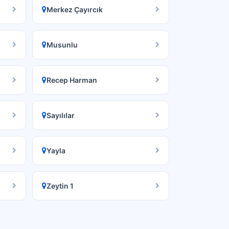
Merkez Çayırcık
Musunlu
Recep Harman
Sayılılar
Yayla
Zeytin 1