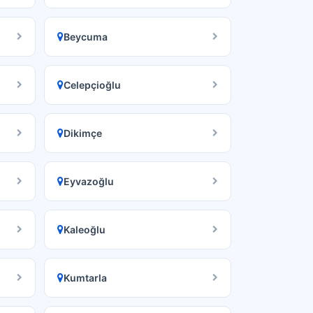
Beycuma
Celepçioğlu
Dikimçe
Eyvazoğlu
Kaleoğlu
Kumtarla