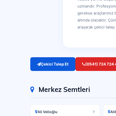
uzmandır. Profesyone
gerekse araçlarımız b
altında olacaktır. Ç
arayarak çekici talep 
Çekici Talep Et
(0541) 724 724 
Merkez Semtleri
Ali Velioğlu
Al