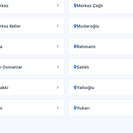
rkez
Merkez Çağlı
kez Keller
Mudaroğlu
a
Rahmanlı
ı Osmanlar
Satıklı
akki
Yallıoğlu
i
Yukarı