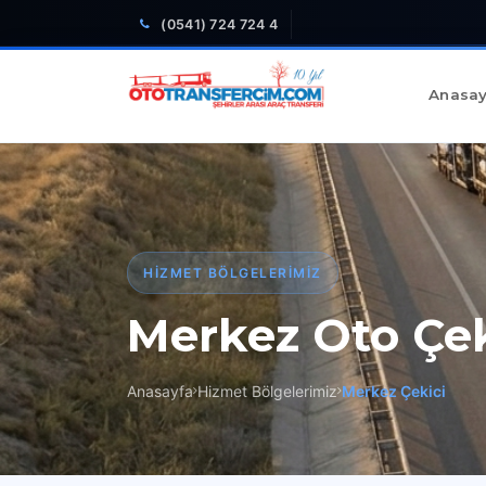
(0541) 724 724 4
Anasay
HIZMET BÖLGELERIMIZ
Merkez Oto Çek
Anasayfa
Hizmet Bölgelerimiz
Merkez Çekici