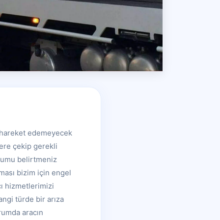
le hareket edemeyecek
ere çekip gerekli
numu belirtmeniz
ması bizim için engel
ı hizmetlerimizi
ngi türde bir arıza
durumda aracın