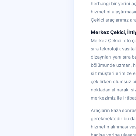
herhangi bir yerini 
hizmetini ulaştırmas
Çekici araçlarımız ara
Merkez Çekici, İhti
Merkez Çekici, oto çe
sıra teknolojik vasıt
dizaynları yanı sıra 
bölümünde uzman, hiz
siz müşterilerimize e
çekilirken olumsuz b
noktadan alınarak, si
merkezimiz ile irtibat
Araçların kaza sonras
gerekmektedir bu da M
hizmetin alınması vas
hadise yerine ulaşar