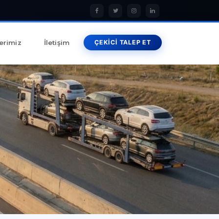
erimiz
İletişim
ÇEKİCİ TALEP ET