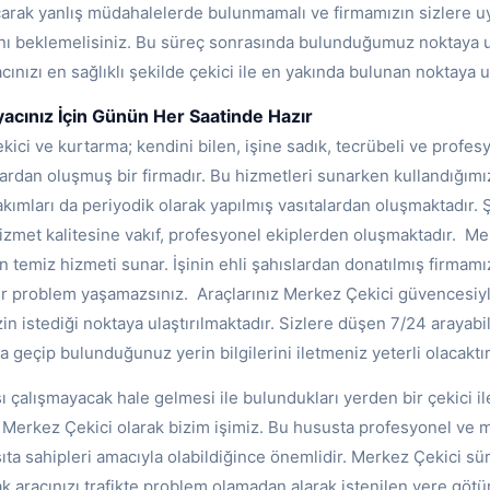
açarak yanlış müdahalelerde bulunmamalı ve firmamızın sizlere u
ını beklemelisiniz. Bu süreç sonrasında bulunduğumuz noktaya
cınızı en sağlıklı şekilde çekici ile en yakında bulunan noktaya ul
yacınız İçin Günün Her Saatinde Hazır
kici ve kurtarma; kendini bilen, işine sadık, tecrübeli ve profes
alardan oluşmuş bir firmadır. Bu hizmetleri sunarken kullandığımı
bakımları da periyodik olarak yapılmış vasıtalardan oluşmaktadır. 
met kalitesine vakıf, profesyonel ekiplerden oluşmaktadır. Mer
n temiz hizmeti sunar. İşinin ehli şahıslardan donatılmış firmamız
ir problem yaşamazsınız. Araçlarınız Merkez Çekici güvencesiy
zin istediği noktaya ulaştırılmaktadır. Sizlere düşen 7/24 arayabi
a geçip bulunduğunuz yerin bilgilerini iletmeniz yeterli olacaktır
ı çalışmayacak hale gelmesi ile bulundukları yerden bir çekici il
erkez Çekici olarak bizim işimiz. Bu hususta profesyonel ve mak
ıta sahipleri amacıyla olabildiğince önemlidir. Merkez Çekici süra
ak aracınızı trafikte problem olamadan alarak istenilen yere gö