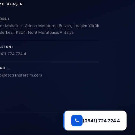
ZE ULAŞIN
RES :
ler Mahallesi, Adnan Menderes Bulvarı, İbrahim Yörük
 Merkezi, Kat:4, No:9 Muratpaşa/Antalya
LEFON :
541) 724 724 4
AIL :
o
@ototransfercim.com
(0541) 724 724 4
Gizlilik Politikası