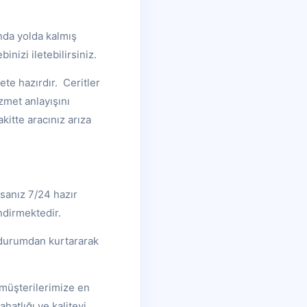
nda yolda kalmış
inizi iletebilirsiniz.
te hazırdır. Ceritler
zmet anlayışını
itte aracınız arıza
sanız 7/24 hazır
ndirmektedir.
n durumdan kurtararak
z müşterilerimize en
hatlığı ve kaliteyi