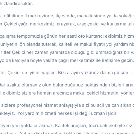
hızlandıracaktır.
si dâhilinde il merkezinde, ilçesinde, mahallesinde ya da sokağı
r Çekici çağrı merkezimizi arayarak, araç çekici ve kurtarma taleb
çalışma tempomuzla günün her saati oto kurtarıcı ekibimiz hizme
iyetini ön planda tutarak, kaliteli ve makul fiyatlı yol yardım hi
tler Çekici her zaman yanınızda olduğu gibi ummadığınız bir vak
yolda kaldıysa böyle vakitte çağrı merkezimiz ile iletişime geçin.
itler Çekici en iyisini yapsın. Bizi arayın yüzünüz daima gülsün…
adar uzakta olursanız olun bulunduğunuz noktasından bizleri arar
 ekibimiz sizlere hemen aracınıza makul çekici hizmetini yönle
k sizlere profesyonel hizmet anlayışıyla sizi bu acil ve can sıka
ekteyiz. Yol yardım hizmeti herkes işi değil uzman işidir.
atiyen yarı yolda bırakmaz. Kaliteli araçları, tecrübeli ekibiyle si
aktadır. Yol yardım hizmetini köklü bir aileden alırken güveni, ra