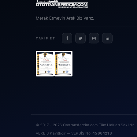
Merak Etmeyin Artık Biz Varız.
TAKIP ET
© 2017 - 2026 Ototransfercim.com Tüm Hakları Saklıdır.
VERBİS Kayıtlıdır — VERBİS No:
45664213