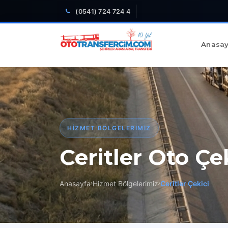
(0541) 724 724 4
Anasay
HIZMET BÖLGELERIMIZ
Ceritler Oto Çe
Anasayfa
Hizmet Bölgelerimiz
Ceritler Çekici