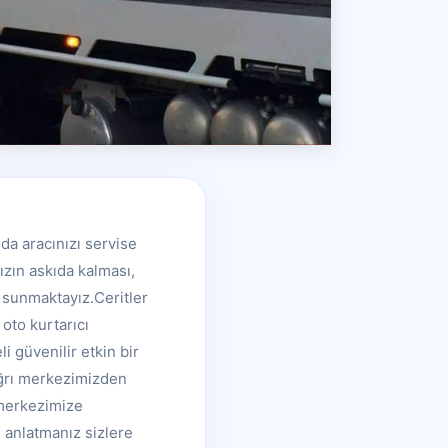
da aracınızı servise
ızın askıda kalması,
i sunmaktayız.Ceritler
oto kurtarıcı
i güvenilir etkin bir
ağrı merkezimizden
ı merkezimize
 anlatmanız sizlere