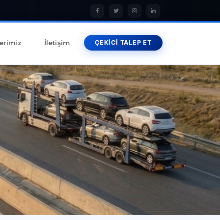
erimiz
İletişim
ÇEKİCİ TALEP ET