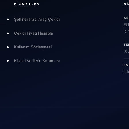
HIZMETLER
BI
AD
Şehirlerarası Araç Çekici
Eti
İş
Çekici Fiyatı Hesapla
TE
Kullanım Sözleşmesi
(0
Kişisel Verilerin Koruması
EM
inf