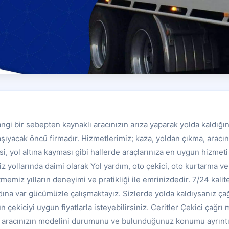
angi bir sebepten kaynaklı aracınızın arıza yaparak yolda kaldığın
aşıyacak öncü firmadır. Hizmetlerimiz; kaza, yoldan çıkma, aracın
, yol altına kayması gibi hallerde araçlarınıza en uygun hizmet
z yollarında daimi olarak Yol yardım, oto çekici, oto kurtarma ve 
memiz yılların deneyimi ve pratikliği ile emrinizdedir. 7/24 kalitel
ına var gücümüzle çalışmaktayız. Sizlerde yolda kaldıysanız ç
n çekiciyi uygun fiyatlarla isteyebilirsiniz. Ceritler Çekici çağr
en aracınızın modelini durumunu ve bulunduğunuz konumu ayrıntı