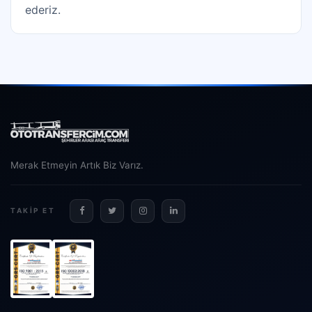
ederiz.
Merak Etmeyin Artık Biz Varız.
TAKIP ET