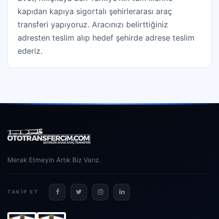
kapıdan kapıya sigortalı şehirlerarası araç
transferi yapıyoruz. Aracınızı belirttiğiniz
adresten teslim alıp hedef şehirde adrese teslim
ederiz.
Merak Etmeyin Artık Biz Varız.
TAKIP ET