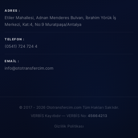
ADRES :
Etiler Mahallesi, Adnan Menderes Bulvarı, İbrahim Yörük İş
Merkezi, Kat:4, No:9 Muratpaşa/Antalya
TELEFON :
(0541) 724 724 4
EMAIL :
info
@ototransfercim.com
© 2017 - 2026 Ototransfercim.com Tüm Hakları Saklıdır.
VERBİS Kayıtlıdır — VERBİS No:
45664213
Gizlilik Politikası