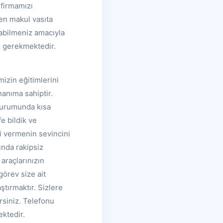
 firmamızı
 en makul vasıta
alabilmeniz amacıyla
z gerekmektedir.
mizin eğitimlerini
nanıma sahiptir.
 durumunda kısa
e bildik ve
ği vermenin sevincini
ında rakipsiz
 araçlarınızın
görev size ait
ştırmaktır. Sizlere
irsiniz. Telefonu
ektedir.