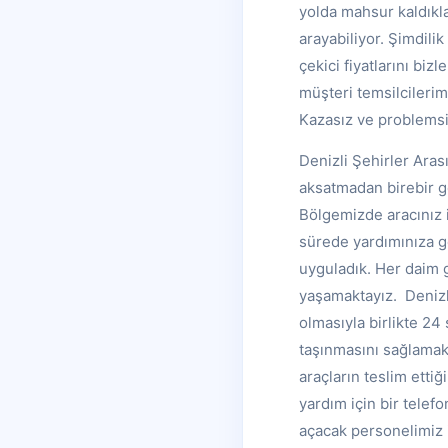
yolda mahsur kaldıkla
arayabiliyor. Şimdili
çekici fiyatlarını biz
müşteri temsilcileri
Kazasız ve problemsiz
Denizli Şehirler Aras
aksatmadan birebir ge
Bölgemizde aracınız i
sürede yardımınıza ge
uyguladık. Her daim g
yaşamaktayız. Denizli
olmasıyla birlikte 24 
taşınmasını sağlamakt
araçların teslim ettiğ
yardım için bir telefo
açacak personelimiz i