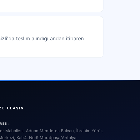
zli'da teslim alındığı andan itibaren
ZE ULAŞIN
RES :
ler Mahallesi, Adnan Menderes Bulvarı, İbrahim Yörük
 Merkezi, Kat:4, No:9 Muratpaşa/Antalya