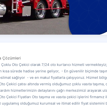
a Çözümleri
ı Çoklu Oto Çekici olarak 7/24 oto kurtarıcı hizmeti vermekteyiz
En kısa sürede hadise yerine geliyor, - En güvenilir biçimde taşı
slimat sağlıyor - ve en makul fiyatlarla çalışıyoruz. Hizmet bölg
Oto Çekici çatısı altında vermiş olduğumuz çoklu vasıta taşıma, o
yardım hizmetlerimizin detaylarını çağrı merkezimizi arayarak ulaş
to Çekici Fiyatları Oto taşıma ve vasıta çekici işlerini firmamız i
z uygulamış olduğumuz kurumsal ve itimat edilir fiyat sistemini b