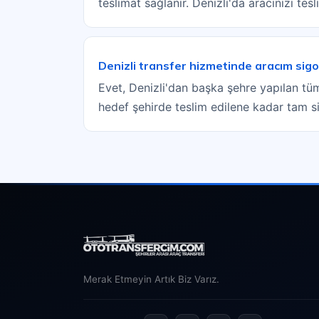
teslimat sağlanır. Denizli'da aracınızı tes
Denizli transfer hizmetinde aracım sigo
Evet, Denizli'dan başka şehre yapılan tüm 
hedef şehirde teslim edilene kadar tam s
Merak Etmeyin Artık Biz Varız.