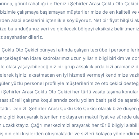
rında, gönül rahatlığı ile Denizli Şehirler Arası Çoklu Oto Çekici
k bizimle çalışmaya başlamayan müşterilerimize de en kaliteli ve
lerden alabileceklerini içtenlikle söylüyoruz. Net bir fiyat bilgisi 
mize bulunduğunuz yeri ve gidilecek bölgeyi eksiksiz belirtmeni
 seyahatler dileriz.
ı Çoklu Oto Çekici bünyesi altında çalışan tecrübeli personelleri
rçekleştiren idare kadrolarımız uzun yılların bilgi birikim ve do
le olası yaşayabileceğiniz bir grup aksaklıklarda bizi aramanız
lerek işinizi aksatmadan en iyi hizmeti vermeyi kendimize vazif
üler yüzlü personel profiliyle müşterilerimize oto çekici deste
 Şehirler Arası Çoklu Oto Çekici her türlü vasıta taşıma konular
saat süreli çalışma koşullarında zorlu yolları basit şekilde aşarak
adır. Denizli Şehirler Arası Çoklu Oto Çekici olarak bize düşen 
iniz gibi koruyarak istenilen noktaya en makul fiyat ve sürede ula
n uzaklıktayız. Çağrı merkezimizi arayarak her türlü bilgiyi alabil
şinin ehli kişilerden oluşmaktadır ve sizleri kolayca yönlendirm