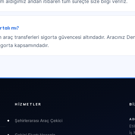
lim aldığımız andan itibaren tüm süreçte size bilgi veririz.
rtalı mı?
araç transferleri sigorta güvencesi altındadır. Aracınız Deni
igorta kapsamındadır.
HIZMETLER
BI
AD
Şehirlerarası Araç Çekici
Eti
İş
Çekici Fiyatı Hesapla