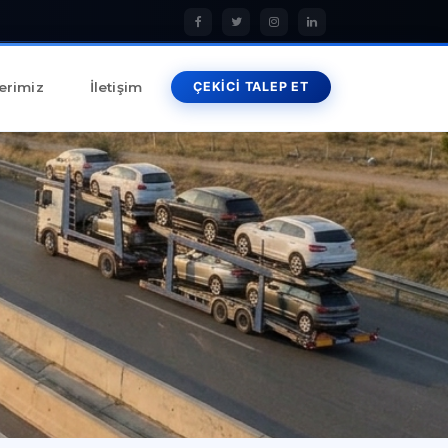
erimiz
İletişim
ÇEKİCİ TALEP ET