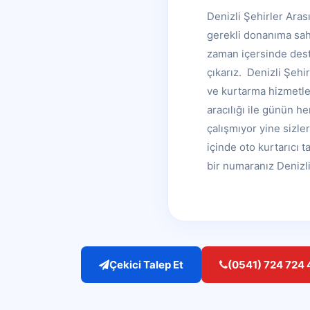
Denizli Şehirler Aras
gerekli donanıma sahip
zaman içersinde deste
çıkarız. Denizli Şehi
ve kurtarma hizmetle
aracılığı ile günün he
çalışmıyor yine sizle
içinde oto kurtarıcı 
bir numaranız Denizli
Çekici Talep Et
(0541) 724 724 