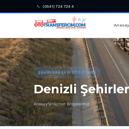
(0541) 724 724 4
Anasay
ŞEHIRLERARASI OTO ÇEKICI
Denizli Şehirle
Anasayfa
Hizmet Bölgelerimiz