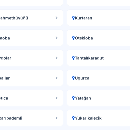
rahmethüyüğü
Kurtaran
taoba
Ötekioba
ydolar
Tahtalıkaradut
allar
Ugurca
tıca
Yatağan
karıbademli
Yukarıkalecik