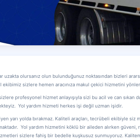
ar uzakta olursanız olun bulunduğunuz noktasından bizleri arars
 ekibimiz sizlere hemen aracınıza makul çekici hizmetini yönle
sizlere profesyonel hizmet anlayışıyla sizi bu acil ve can sıkan
ekteyiz. Yol yardım hizmeti herkes işi değil uzman işidir.
iyen yarı yolda bırakmaz. Kaliteli araçları, tecrübeli ekibiyle siz
aktadır. Yol yardım hizmetini köklü bir aileden alırken güveni, ra
izmetleri sizlere fahiş bir bedelle kuşkusuz sunmuyoruz. Kalit