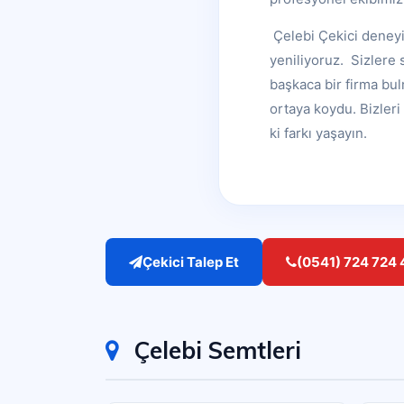
Çelebi Çekici deneyi
yeniliyoruz. Sizlere 
başkaca bir firma bul
ortaya koydu. Bizleri
ki farkı yaşayın.
Çekici Talep Et
(0541) 724 724 
Çelebi Semtleri