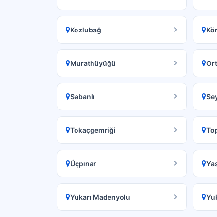
Kozlubağ
Kö
Murathüyüğü
Or
Sabanlı
Se
Tokaçgemriği
Top
Üçpınar
Yas
Yukarı Madenyolu
Yu