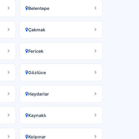
Belentepe
Çakmak
Fericek
Gözlüce
Haydarlar
Kaynaklı
Kolpınar