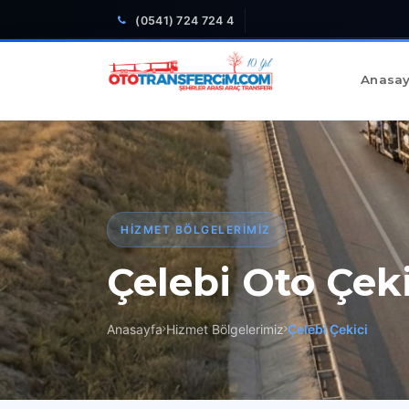
(0541) 724 724 4
Anasay
HIZMET BÖLGELERIMIZ
Çelebi Oto Çeki
Anasayfa
Hizmet Bölgelerimiz
Çelebi Çekici