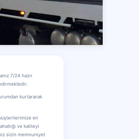
anız 7/24 hazır
ndirmektedir.
 durumdan kurtararak
 müşterilerimize en
hatlığı ve kaliteyi
emiz sizin memnuniyet