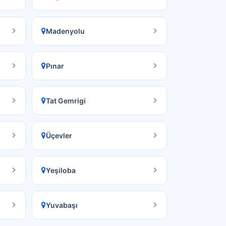
Madenyolu
Pınar
Tat Gemrigi
Üçevler
Yeşiloba
Yuvabaşı