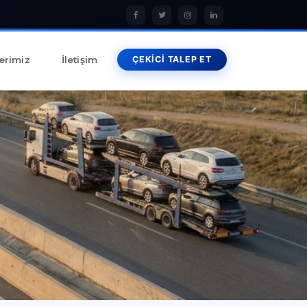
erimiz
İletişim
ÇEKİCİ TALEP ET