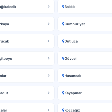
ğıkalecik
Balıklı
zkaya
Cumhuriyet
rucak
Dutluca
çitboyu
Gövceli
ılar
Hasancalı
radut
Kayapınar
alar
Koçcağız