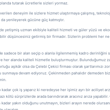
landa tutarak ücretlerle sizleri yormaz.
n verilen deneyim ile sizlere hizmet ulaştırmaya çalışmış, teknolo
a da yenileyerek gücüne güç katmıştır.
de yetişmiş uzman ekibiyle kaliteli hizmeti ve güler yüzü ve ek
lebilir düşüncesiniz getirmiş bir firmadır. Sizlerin problemi her 
e sadece bir alan seçip o alanla ilgilenmemiş kadro derinliğini
ere her alanda kaliteli hizmetle buluşturmuştur. Bulunduğumuz 
rluğu aşikâr olsa da Çelebi Çekici firması olarak şartlarımızı zo
u sunmaya devam ediyoruz. Çekinmeden pahalıdır demeden bizler
nin.
 kadar çok iş yaparız ki neredeyse her işimiz ayrı bir aciliyet a
azı kötü sürprizlerde arada barındırarak aracınız arıza yapabilir.
 kadar yakın olduğunu unutmayın, bizleri arayın nerede olursanı
e ulaşalım.