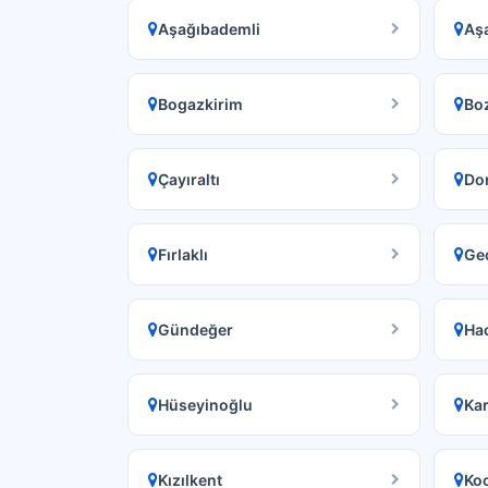
Aşağıbademli
Aşa
Bogazkirim
Bo
Çayıraltı
Do
Fırlaklı
Ge
Gündeğer
Hac
Hüseyinoğlu
Ka
Kızılkent
Koc