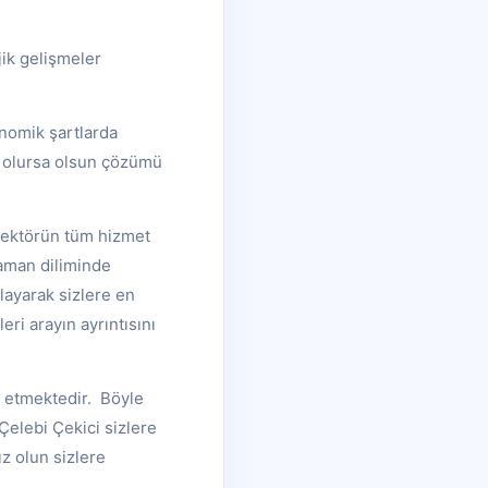
jik gelişmeler
onomik şartlarda
ne olursa olsun çözümü
 sektörün tüm hizmet
zaman diliminde
rlayarak sizlere en
i arayın ayrıntısını
rz etmektedir. Böyle
 Çelebi Çekici sizlere
z olun sizlere