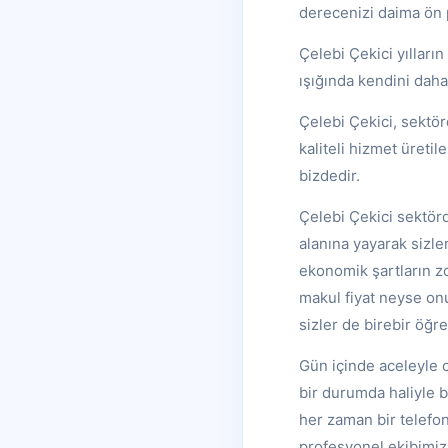
derecenizi daima ön p
Çelebi Çekici yılları
ışığında kendini dah
Çelebi Çekici, sektör
kaliteli hizmet üreti
bizdedir.
Çelebi Çekici sektörd
alanına yayarak sizl
ekonomik şartların zo
makul fiyat neyse on
sizler de birebir öğre
Gün içinde aceleyle o
bir durumda haliyle b
her zaman bir telefon
profesyonel ekibimizl