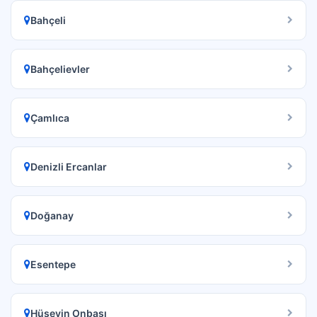
Bahçeli
Bahçelievler
Çamlıca
Denizli Ercanlar
Doğanay
Esentepe
Hüseyin Onbaşı