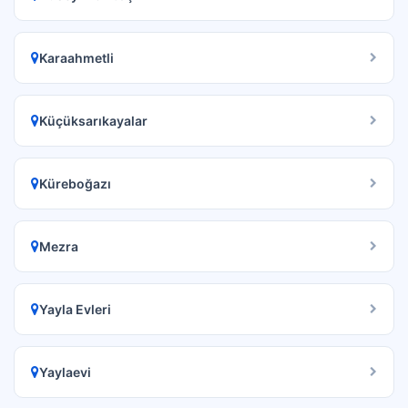
Karaahmetli
Küçüksarıkayalar
Küreboğazı
Mezra
Yayla Evleri
Yaylaevi