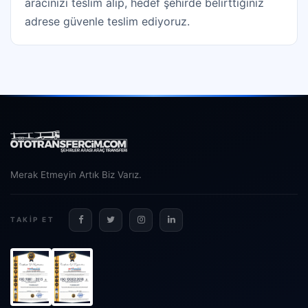
aracınızı teslim alıp, hedef şehirde belirttiğiniz
adrese güvenle teslim ediyoruz.
Merak Etmeyin Artık Biz Varız.
TAKIP ET