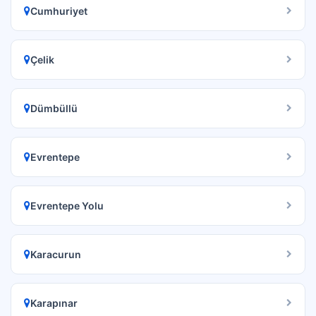
Cumhuriyet
Çelik
Dümbüllü
Evrentepe
Evrentepe Yolu
Karacurun
Karapınar