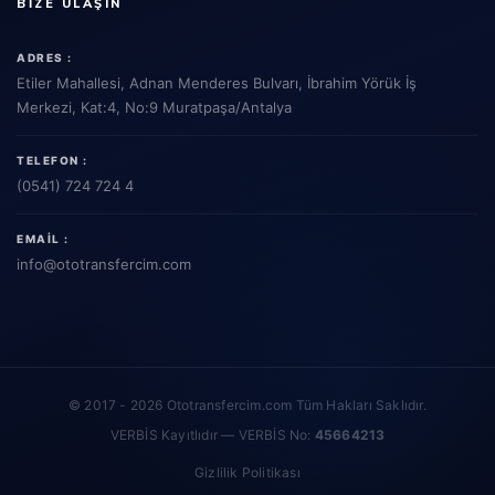
BIZE ULAŞIN
ADRES :
Etiler Mahallesi, Adnan Menderes Bulvarı, İbrahim Yörük İş
Merkezi, Kat:4, No:9 Muratpaşa/Antalya
TELEFON :
(0541) 724 724 4
EMAIL :
info
@ototransfercim.com
© 2017 - 2026 Ototransfercim.com Tüm Hakları Saklıdır.
VERBİS Kayıtlıdır — VERBİS No:
45664213
Gizlilik Politikası