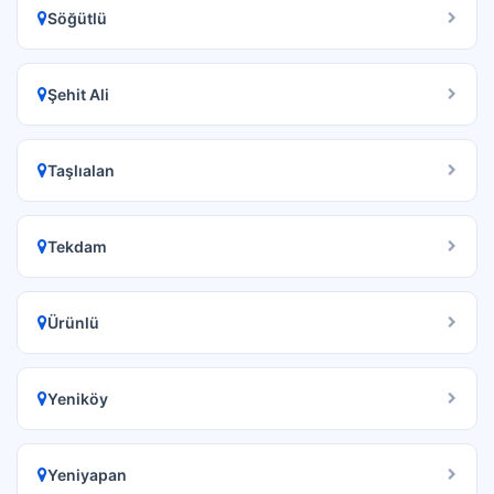
Söğütlü
Şehit Ali
Taşlıalan
Tekdam
Ürünlü
Yeniköy
Yeniyapan