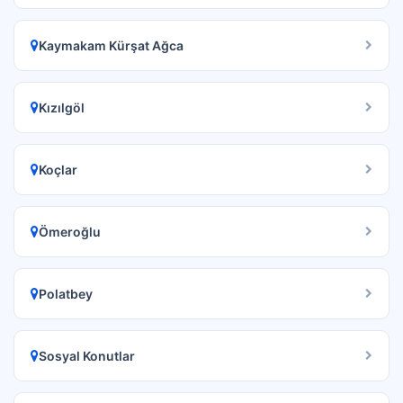
Kaymakam Kürşat Ağca
Kızılgöl
Koçlar
Ömeroğlu
Polatbey
Sosyal Konutlar