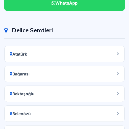
WhatsApp
Delice Semtleri
Atatürk
Bağarası
Bektaşoğlu
Belenözü