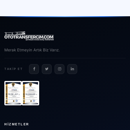
Merak Etmeyin Artık Biz Varız.
TAKIP ET
HIZMETLER