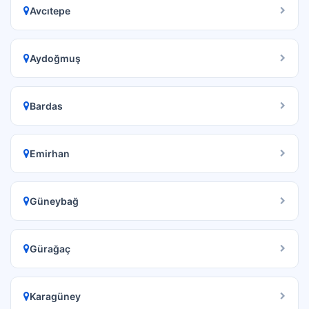
Avcıtepe
Aydoğmuş
Bardas
Emirhan
Güneybağ
Gürağaç
Karagüney