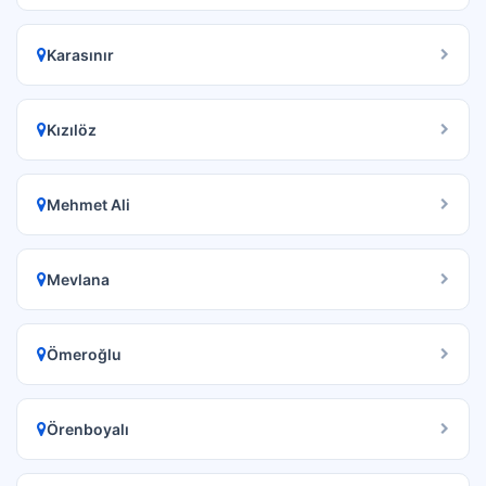
Karasınır
Kızılöz
Mehmet Ali
Mevlana
Ömeroğlu
Örenboyalı