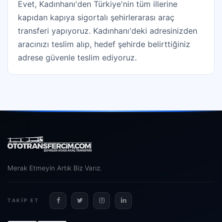
Evet, Kadınhanı'den Türkiye'nin tüm illerine
kapıdan kapıya sigortalı şehirlerarası araç
transferi yapıyoruz. Kadınhanı'deki adresinizden
aracınızı teslim alıp, hedef şehirde belirttiğiniz
adrese güvenle teslim ediyoruz.
Merak Etmeyin Artık Biz Varız.
TAKIP ET