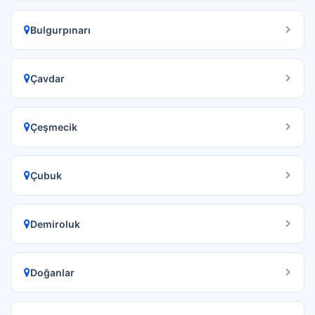
Bulgurpınarı
Çavdar
Çeşmecik
Çubuk
Demiroluk
Doğanlar