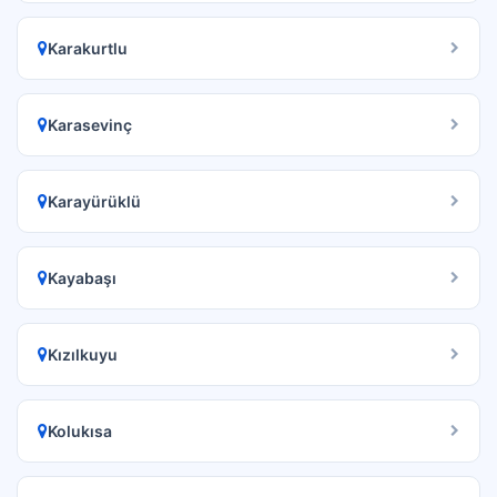
Karakurtlu
Karasevinç
Karayürüklü
Kayabaşı
Kızılkuyu
Kolukısa