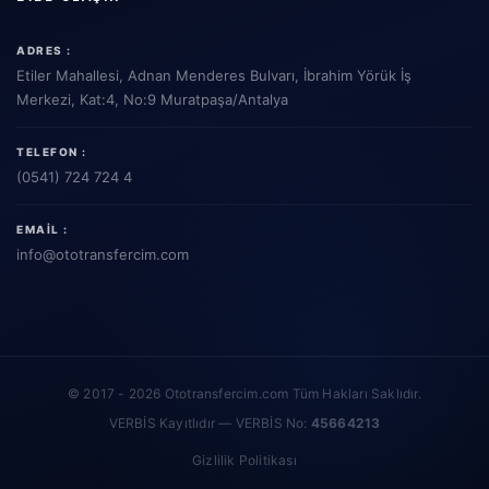
ADRES :
Etiler Mahallesi, Adnan Menderes Bulvarı, İbrahim Yörük İş
Merkezi, Kat:4, No:9 Muratpaşa/Antalya
TELEFON :
(0541) 724 724 4
EMAIL :
info
@ototransfercim.com
© 2017 - 2026 Ototransfercim.com Tüm Hakları Saklıdır.
VERBİS Kayıtlıdır — VERBİS No:
45664213
Gizlilik Politikası