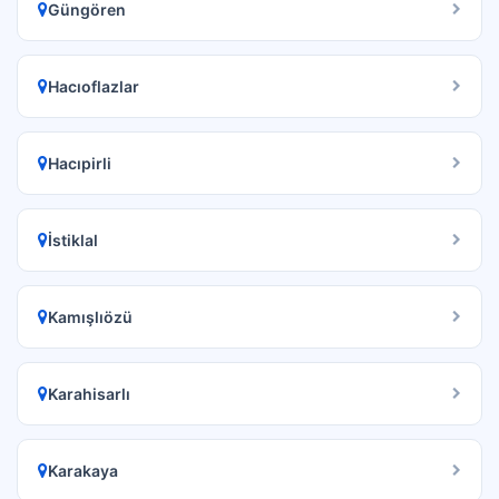
Güngören
Hacıoflazlar
Hacıpirli
İstiklal
Kamışlıözü
Karahisarlı
Karakaya