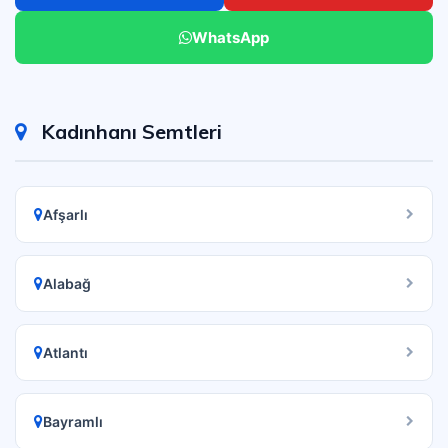
WhatsApp
Kadınhanı Semtleri
Afşarlı
Alabağ
Atlantı
Bayramlı