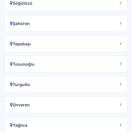
Söğütözü
Şahören
Tepebaşı
Tosunoğlu
Turgutlu
Ünveren
Yağlıca