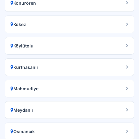
Konurören
Kökez
Köylütolu
Kurthasanlı
Mahmudiye
Meydanlı
Osmancık