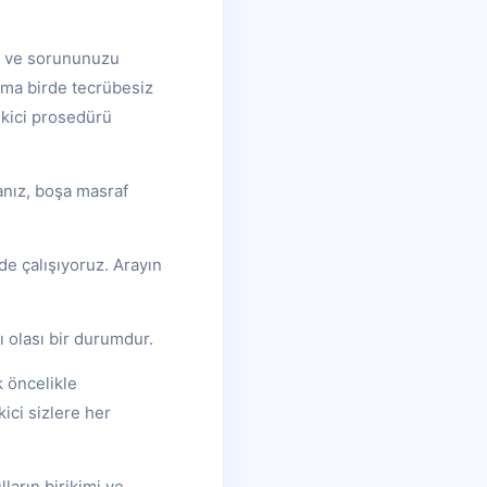
zı ve sorununuzu
ruma birde tecrübesiz
ekici prosedürü
anız, boşa masraf
lde çalışıyoruz. Arayın
ı olası bir durumdur.
k öncelikle
ici sizlere her
ların birikimi ve