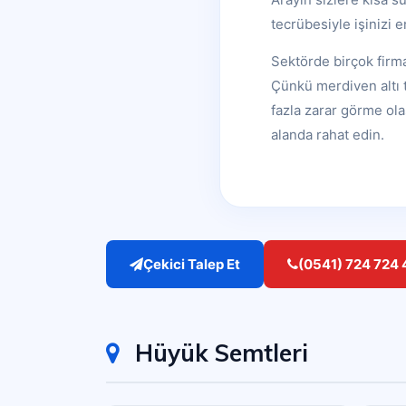
tecrübesiyle işinizi 
Sektörde birçok firma
Çünkü merdiven altı t
fazla zarar görme ola
alanda rahat edin.
Çekici Talep Et
(0541) 724 724 
Hüyük Semtleri