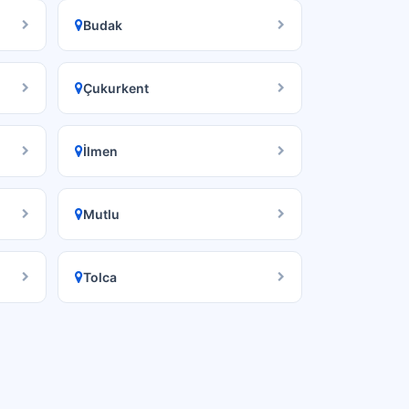
Budak
Çukurkent
İlmen
Mutlu
Tolca