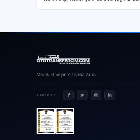
Merak Etmeyin Artık Biz Varız.
TAKIP ET