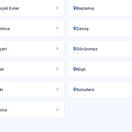
çeli Evler
Başlamış
mlıca
Çavuş
çeri
Görünmez
eli
Köşk
ki
Suludere
nice