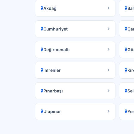
Akdağ
Bah
Cumhuriyet
Ça
Değirmenaltı
Gö
İmrenler
Kır
Pınarbaşı
Sel
Ulupınar
Ye