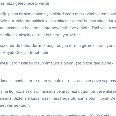
aşımıza gelebileceği yerdir.
ılığı şansa bırakmamanız için sizleri çağrı merkezimizi aramanı
Böyle durumlar muhakkak ki can sıkıcıdır ancak bu can sıkıcı du
ine ulaşmasını beklemek istemeyeceğinize eminiz. Tabi vasıta ç
lebilecek aksaklıklardan bahsetmiyoruz bile.
ı göz önünde bulundurarak boşu boşun strese girmek istemiyors
 Hüyük Çekici i tercih edin.
layışı vardır kaliteli olsun ama ucuz olsun işte bizde tam bu şeki
 kısa zamanlı isterse uzun yolculuklarda aracınızın arıza yapmas
şılaştığınızda sakin olmalısınız ve aracınızı uygun bir yere alara
lısınız. Sizler ne kadar uzak mesafede olursanız olun Hüyük Çek
met vermektedir.
ürede ulaşalım ve zor durumdan çekip çıkaralım. Hüyük Çekici yıl