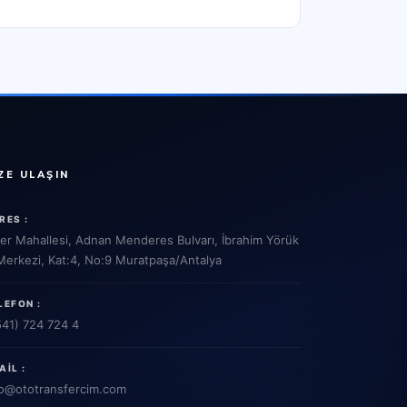
ZE ULAŞIN
RES :
ler Mahallesi, Adnan Menderes Bulvarı, İbrahim Yörük
 Merkezi, Kat:4, No:9 Muratpaşa/Antalya
LEFON :
541) 724 724 4
AIL :
o
@ototransfercim.com