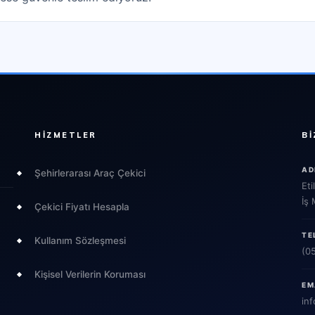
HIZMETLER
BI
AD
Şehirlerarası Araç Çekici
Eti
İş
Çekici Fiyatı Hesapla
TE
Kullanım Sözleşmesi
(0
Kişisel Verilerin Koruması
EM
inf