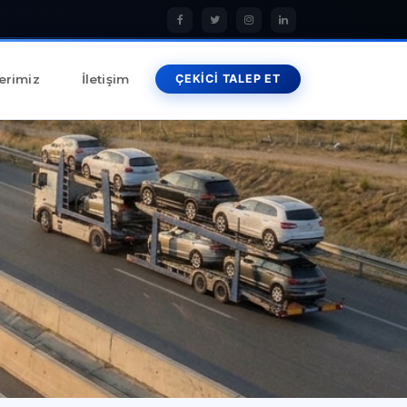
erimiz
İletişim
ÇEKİCİ TALEP ET