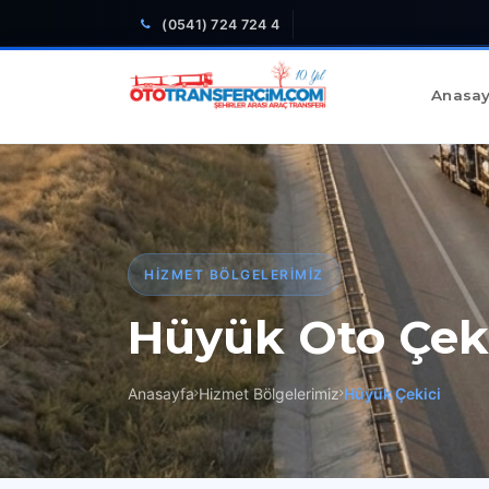
(0541) 724 724 4
Anasay
HIZMET BÖLGELERIMIZ
Hüyük Oto Çek
Anasayfa
Hizmet Bölgelerimiz
Hüyük Çekici