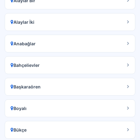
Alaylar Bir
Alaylar İki
Anabağlar
Bahçelievler
Başkaraören
Boyalı
Bükçe