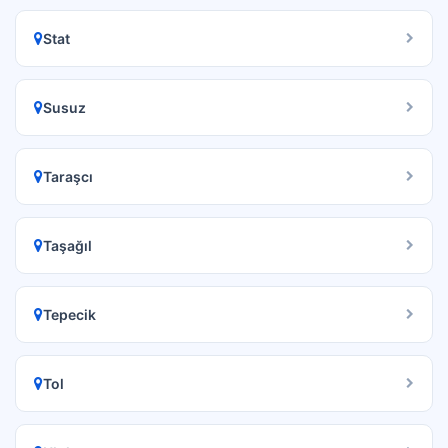
Stat
Susuz
Taraşcı
Taşağıl
Tepecik
Tol