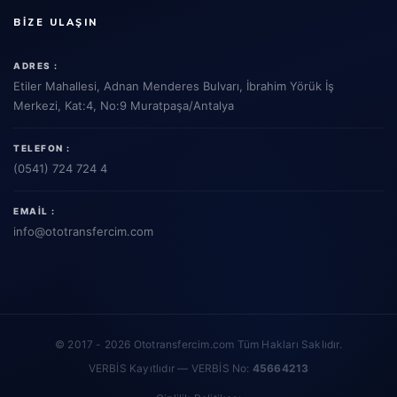
BIZE ULAŞIN
ADRES :
Etiler Mahallesi, Adnan Menderes Bulvarı, İbrahim Yörük İş
Merkezi, Kat:4, No:9 Muratpaşa/Antalya
TELEFON :
(0541) 724 724 4
EMAIL :
info
@ototransfercim.com
© 2017 - 2026 Ototransfercim.com Tüm Hakları Saklıdır.
VERBİS Kayıtlıdır — VERBİS No:
45664213