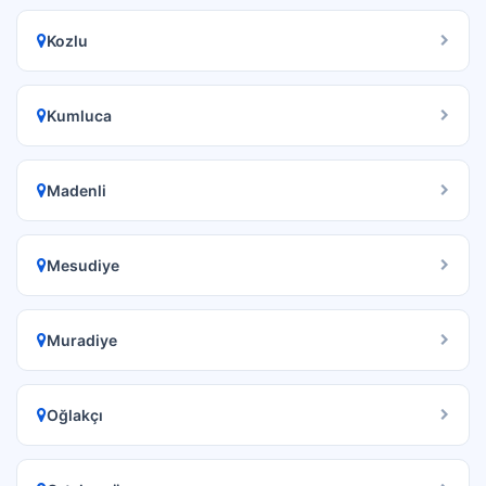
Kozlu
Kumluca
Madenli
Mesudiye
Muradiye
Oğlakçı