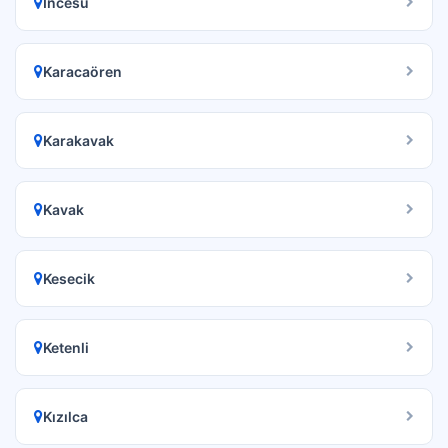
İncesu
Karacaören
Karakavak
Kavak
Kesecik
Ketenli
Kızılca