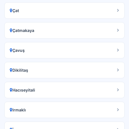
Çat
Çatmakaya
Çavuş
Dikilitaş
Hacıseyitali
Irmaklı