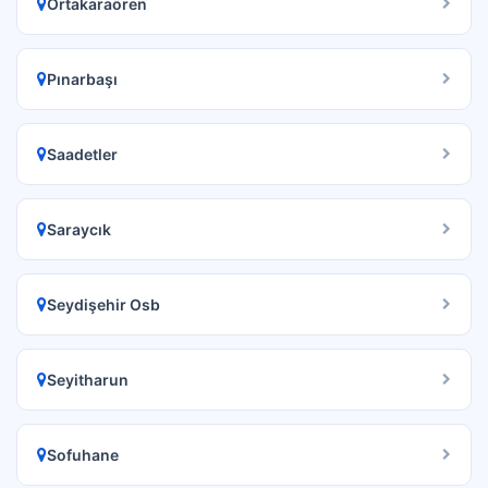
Ortakaraören
Pınarbaşı
Saadetler
Saraycık
Seydişehir Osb
Seyitharun
Sofuhane