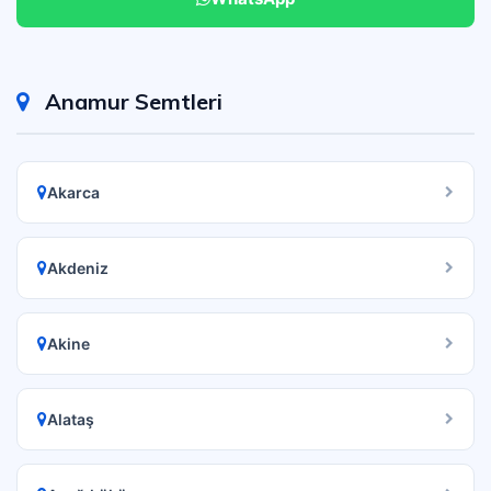
Anamur Semtleri
Akarca
Akdeniz
Akine
Alataş