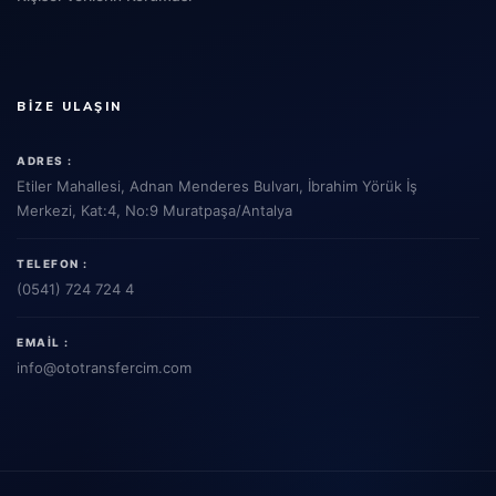
BIZE ULAŞIN
ADRES :
Etiler Mahallesi, Adnan Menderes Bulvarı, İbrahim Yörük İş
Merkezi, Kat:4, No:9 Muratpaşa/Antalya
TELEFON :
(0541) 724 724 4
EMAIL :
info
@ototransfercim.com