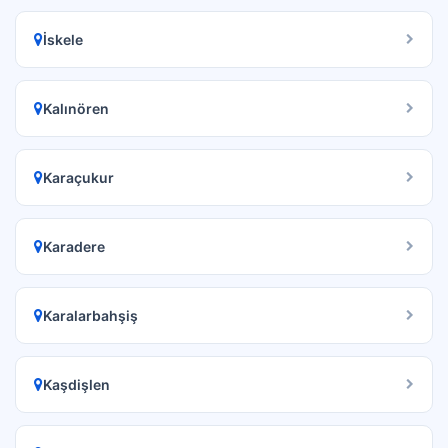
İskele
Kalınören
Karaçukur
Karadere
Karalarbahşiş
Kaşdişlen