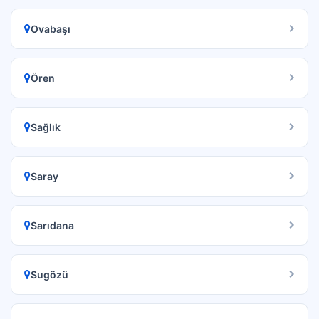
Ovabaşı
Ören
Sağlık
Saray
Sarıdana
Sugözü