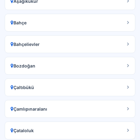
Aşağıkükür
Bahçe
Bahçelievler
Bozdoğan
Çaltıbükü
Çamlıpınaralanı
Çataloluk