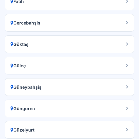
Fatih
Gercebahşiş
Göktaş
Güleç
Güneybahşiş
Güngören
Güzelyurt