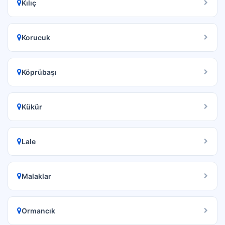
Kılıç
Korucuk
Köprübaşı
Kükür
Lale
Malaklar
Ormancık