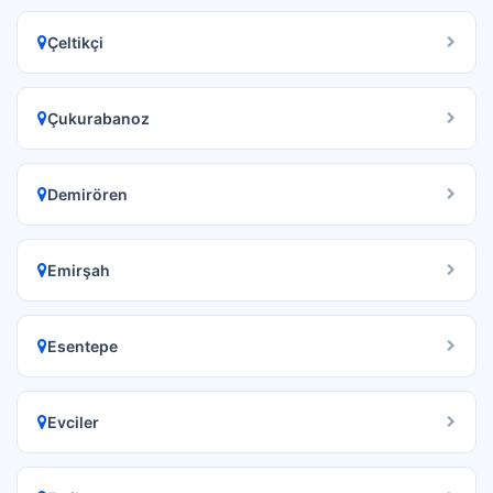
Çeltikçi
Çukurabanoz
Demirören
Emirşah
Esentepe
Evciler