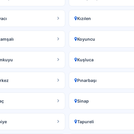
acı
Kızılen
ramşalı
Koyuncu
mkuyu
Kuşluca
rkez
Pınarbaşı
aç
Sinap
iye
Tapureli