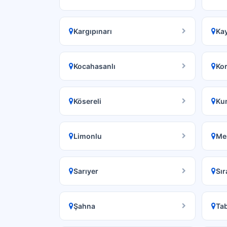
Kargıpınarı
Kay
Kocahasanlı
Ko
Kösereli
Ku
Limonlu
Me
Sarıyer
Sır
Şahna
Tab