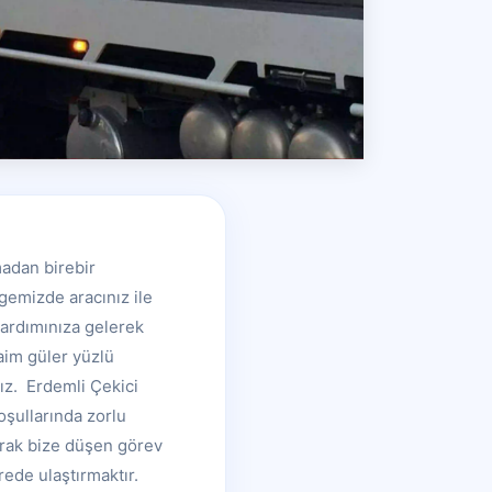
madan birebir
lgemizde aracınız ile
yardımınıza gelerek
aim güler yüzlü
ız. Erdemli Çekici
oşullarında zorlu
larak bize düşen görev
rede ulaştırmaktır.