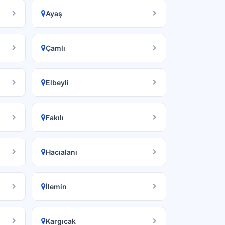
Ayaş
Çamlı
Elbeyli
Fakılı
Hacıalanı
İlemin
Kargıcak