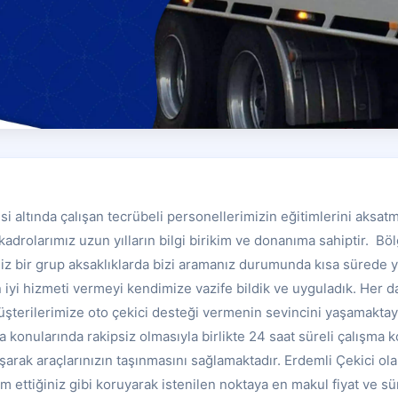
i altında çalışan tecrübeli personellerimizin eğitimlerini aksat
kadrolarımız uzun yılların bilgi birikim ve donanıma sahiptir. Bö
niz bir grup aksaklıklarda bizi aramanız durumunda kısa sürede 
 iyi hizmeti vermeyi kendimize vazife bildik ve uyguladık. Her d
üşterilerimize oto çekici desteği vermenin sevincini yaşamaktay
ma konularında rakipsiz olmasıyla birlikte 24 saat süreli çalışma k
 aşarak araçlarınızın taşınmasını sağlamaktadır. Erdemli Çekici o
lim ettiğiniz gibi koruyarak istenilen noktaya en makul fiyat ve sü