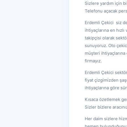
Sizlere yardım için bi
Telefonu açacak perso
Erdemli Çekici siz d
ihtiyaçlarına en hızl
takipçisi olarak sek
sunuyoruz. Oto çekic
müşteri ihtiyaçlarına
firmayız.
Erdemli Çekici sektör
fiyat çizgimizden şa
ihtiyaçlarına göre sü
Kısaca özetlemek gere
Sizler bizlere aracın
Her daim sizlere hizm
hemen bulunduğunuz n