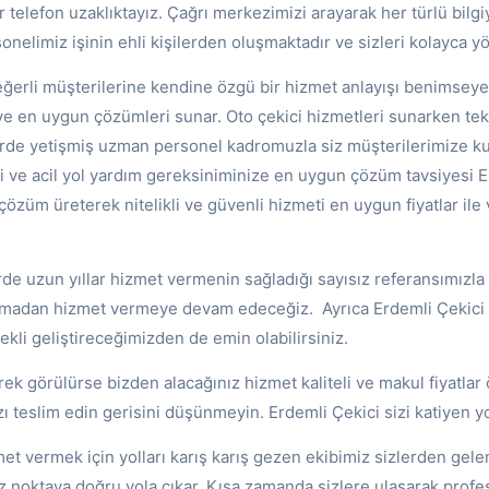
r telefon uzaklıktayız. Çağrı merkezimizi arayarak her türlü bilgiyi
nelimiz işinin ehli kişilerden oluşmaktadır ve sizleri kolayca y
eğerli müşterilerine kendine özgü bir hizmet anlayışı benimsey
ı ve en uygun çözümleri sunar. Oto çekici hizmetleri sunarken tek
törde yetişmiş uzman personel kadromuzla siz müşterilerimize k
i ve acil yol yardım gereksiniminize en uygun çözüm tavsiyesi E
 çözüm üreterek nitelikli ve güvenli hizmeti en uygun fiyatlar ile
de uzun yıllar hizmet vermenin sağladığı sayısız referansımızla 
şmadan hizmet vermeye devam edeceğiz. Ayrıca Erdemli Çekici ka
rekli geliştireceğimizden de emin olabilirsiniz.
k görülürse bizden alacağınız hizmet kaliteli ve makul fiyatlar 
ızı teslim edin gerisini düşünmeyin. Erdemli Çekici sizi katiyen 
et vermek için yolları karış karış gezen ekibimiz sizlerden gele
oktaya doğru yola çıkar. Kısa zamanda sizlere ulaşarak profe