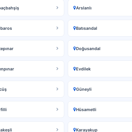
paçbahşiş
Arslanlı
rbaros
Batısandal
tepınar
Doğusandal
enpınar
Evdilek
cüş
Güneyli
illi
Hüsametli
akeşli
Karayakup