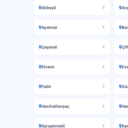
Alibeyli
Ar
Aydınlar
Ba
Çeşmeli
Çif
Elvanlı
Es
Fatih
Gü
Hacıhalilarpaç
Harf
Karaahmetli
Kar