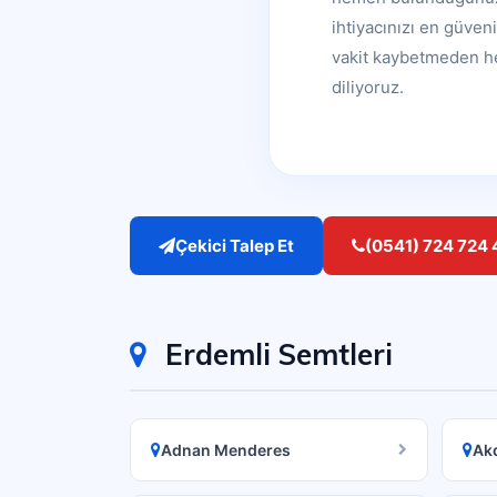
ihtiyacınızı en güven
vakit kaybetmeden hem
diliyoruz.
Çekici Talep Et
(0541) 724 724 
Erdemli Semtleri
Adnan Menderes
Ak