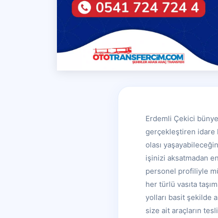
Erdemli Çekici bünyes
gerçekleştiren idare 
olası yaşayabileceği
işinizi aksatmadan en
personel profiliyle m
her türlü vasıta taşı
yolları basit şekilde
size ait araçların tes