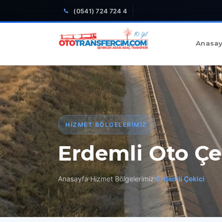
(0541) 724 724 4
Anasay
HIZMET BÖLGELERIMIZ
Erdemli Oto Çe
Anasayfa
Hizmet Bölgelerimiz
Erdemli Çekici