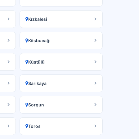
Kızkalesi
Kösbucağı
Küstülü
Sarıkaya
Sorgun
Toros