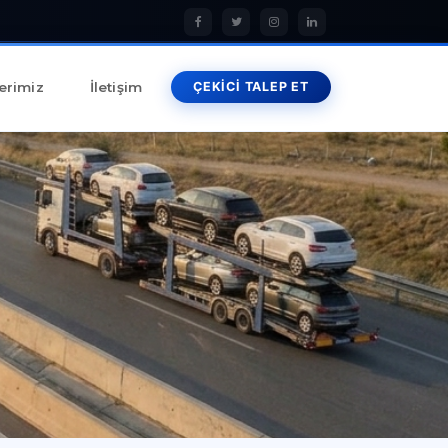
erimiz
İletişim
ÇEKİCİ TALEP ET