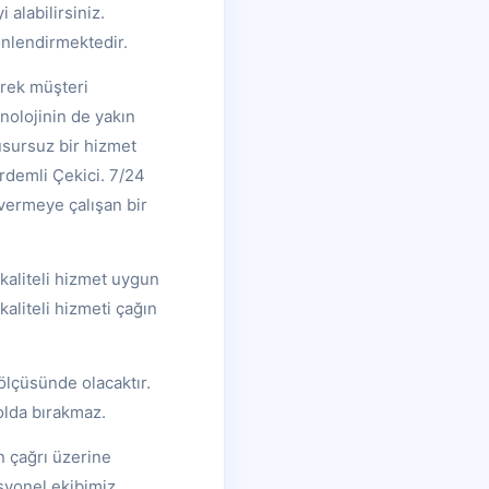
 alabilirsiniz.
önlendirmektedir.
erek müşteri
nolojinin de yakın
usursuz bir hizmet
rdemli Çekici. 7/24
 vermeye çalışan bir
kaliteli hizmet uygun
liteli hizmeti çağın
ölçüsünde olacaktır.
yolda bırakmaz.
n çağrı üzerine
syonel ekibimiz