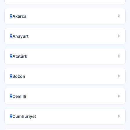
Akarca
Anayurt
Atatürk
Bozön
Cemilli
Cumhuriyet