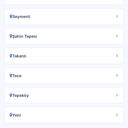
Seymenli
Şahin Tepesi
Takanlı
Tece
Tepeköy
Yeni