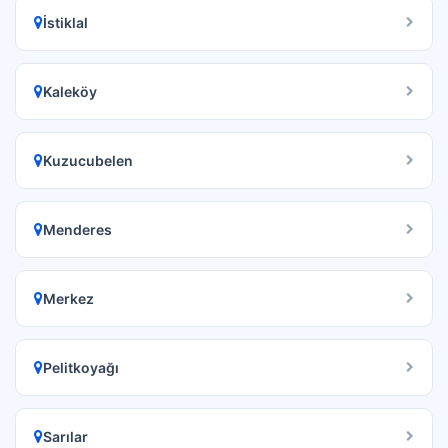
İstiklal
Kaleköy
Kuzucubelen
Menderes
Merkez
Pelitkoyağı
Sarılar