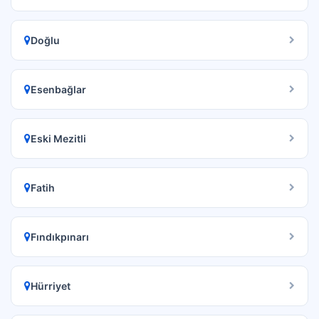
Doğlu
Esenbağlar
Eski Mezitli
Fatih
Fındıkpınarı
Hürriyet