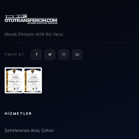
Merak Etmeyin Artık Biz Varız.
TAKIP ET
HIZMETLER
Şehirlerarası Araç Çekici