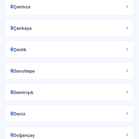
Çamlıca
Çankaya
Çevlik
Davultepe
Demirışık
Deniz
Doğançay