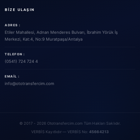
BIZE ULAŞIN
ADRES :
Etiler Mahallesi, Adnan Menderes Bulvarı, İbrahim Yörük İş
Merkezi, Kat:4, No:9 Muratpaşa/Antalya
TELEFON :
(0541) 724 724 4
EMAIL :
info
@ototransfercim.com
© 2017 - 2026 Ototransfercim.com Tüm Hakları Saklıdır.
VERBİS Kayıtlıdır — VERBİS No:
45664213