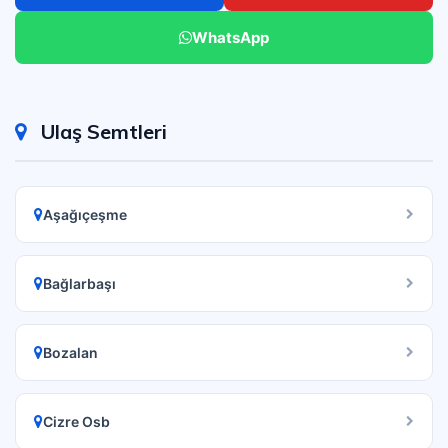
WhatsApp
Ulaş Semtleri
Aşağıçeşme
Bağlarbaşı
Bozalan
Cizre Osb