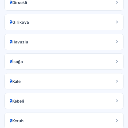
Dirsekli
Girikova
Havuzlu
İsağa
Kale
Kebeli
Keruh