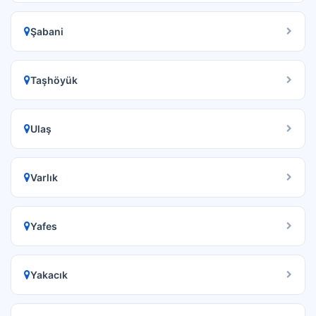
Şabani
Taşhöyük
Ulaş
Varlık
Yafes
Yakacık