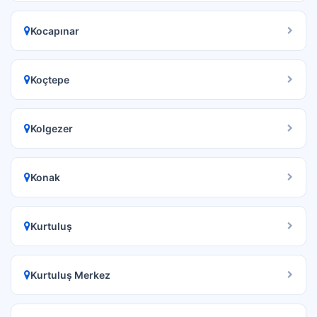
Kocapınar
Koçtepe
Kolgezer
Konak
Kurtuluş
Kurtuluş Merkez