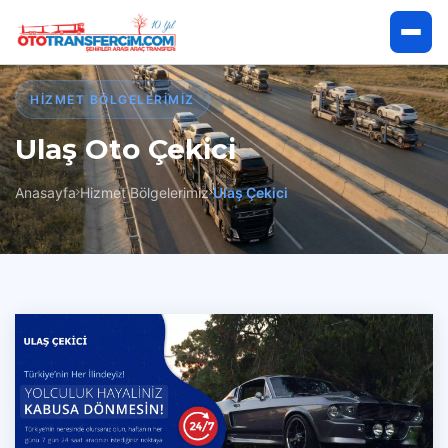
Anasayfa
HIZMET BÖLGELERIMIZ
Ulaş Oto Çekici
Hakkımızda
Anasayfa
Hizmet Bölgelerimiz
Ulaş Çekici
Hizmetlerimiz
Hizmet Bölgelerimiz
İletişim
Çekici Talep Et