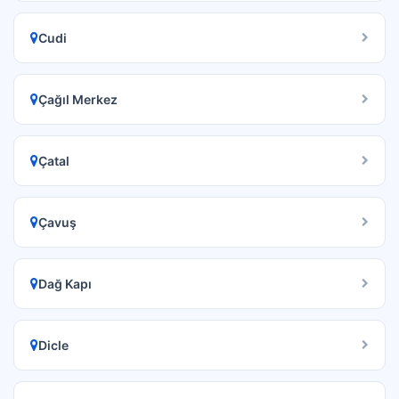
Cudi
Çağıl Merkez
Çatal
Çavuş
Dağ Kapı
Dicle