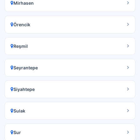
Mirhasen
Örencik
Reşmil
Seyrantepe
Siyahtepe
Sulak
Sur