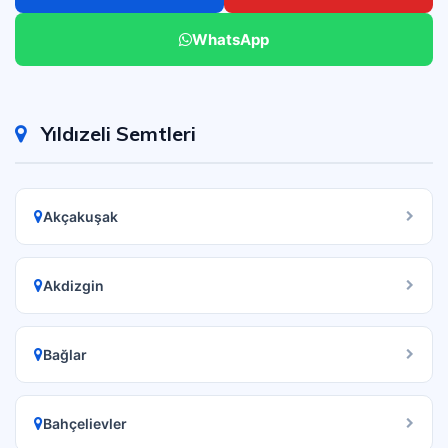
WhatsApp
Yıldızeli Semtleri
Akçakuşak
Akdizgin
Bağlar
Bahçelievler