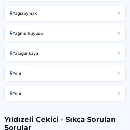
Yağızoymak
Yağmurkuyusu
Yatağankaya
Yeni
Yeni
Yıldızeli Çekici - Sıkça Sorulan
Sorular