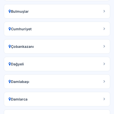
Bulmuşlar
Cumhuriyet
Çobankazanı
Dağyeli
Damlabaşı
Damlarca