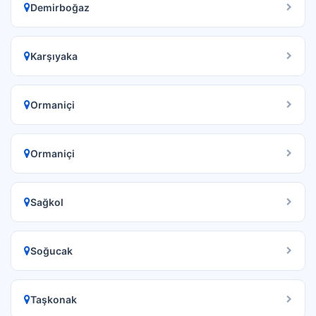
Demirboğaz
Karşıyaka
Ormaniçi
Ormaniçi
Sağkol
Soğucak
Taşkonak