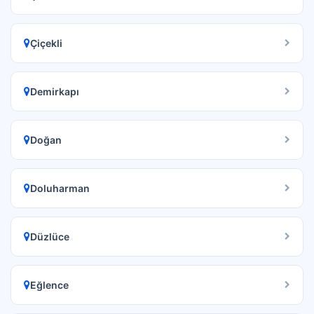
Çiçekli
Demirkapı
Doğan
Doluharman
Düzlüce
Eğlence