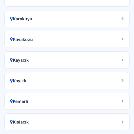
Karakuyu
Kavaközü
Kayacık
Kayıklı
Kemerli
Kışlacık