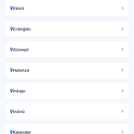
Ekinli
Erdoğdu
Güneşli
Halenze
İnkapı
İnönü
Kalender