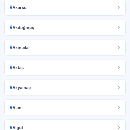
Akarsu
Akdoğmuş
Akıncılar
Aktaş
Akyamaç
Alan
Algül