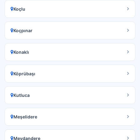
Koçlu
Koçpınar
Konaklı
Köprübaşı
Kutluca
Meşelidere
Meydandere