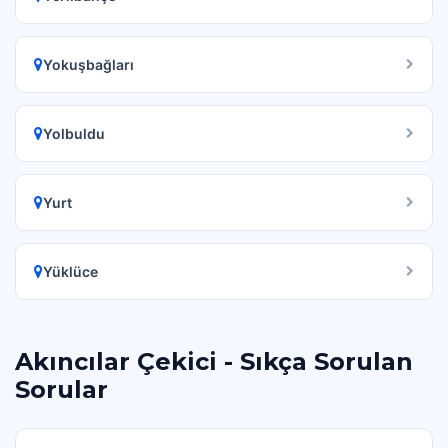
Yokuşbağları
Yolbuldu
Yurt
Yüklüce
Akıncılar Çekici - Sıkça Sorulan
Sorular