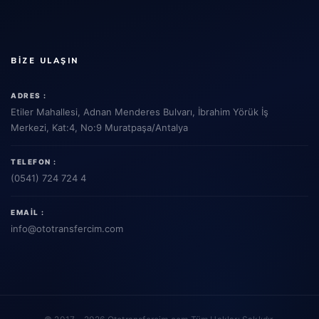
BIZE ULAŞIN
ADRES :
Etiler Mahallesi, Adnan Menderes Bulvarı, İbrahim Yörük İş
Merkezi, Kat:4, No:9 Muratpaşa/Antalya
TELEFON :
(0541) 724 724 4
EMAIL :
info
@ototransfercim.com