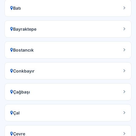
Batı
Bayraktepe
Bostancık
Conkbayır
Çağbaşı
Çal
Çevre