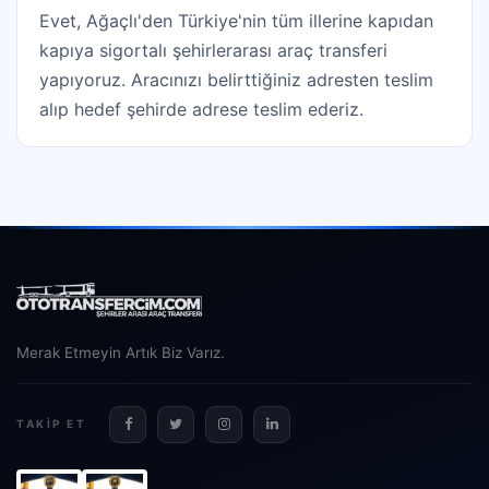
Evet, Ağaçlı'den Türkiye'nin tüm illerine kapıdan
kapıya sigortalı şehirlerarası araç transferi
yapıyoruz. Aracınızı belirttiğiniz adresten teslim
alıp hedef şehirde adrese teslim ederiz.
Merak Etmeyin Artık Biz Varız.
TAKIP ET