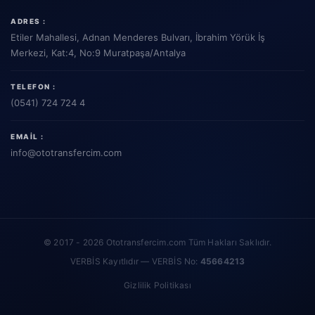
ADRES :
Etiler Mahallesi, Adnan Menderes Bulvarı, İbrahim Yörük İş
Merkezi, Kat:4, No:9 Muratpaşa/Antalya
TELEFON :
(0541) 724 724 4
EMAIL :
info
@ototransfercim.com
© 2017 - 2026 Ototransfercim.com Tüm Hakları Saklıdır.
VERBİS Kayıtlıdır — VERBİS No:
45664213
Gizlilik Politikası