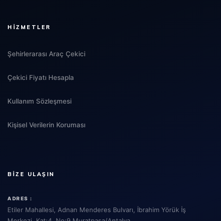
HIZMETLER
Şehirlerarası Araç Çekici
Çekici Fiyatı Hesapla
Kullanım Sözleşmesi
Kişisel Verilerin Koruması
BIZE ULAŞIN
ADRES :
Etiler Mahallesi, Adnan Menderes Bulvarı, İbrahim Yörük İş
Merkezi, Kat:4, No:9 Muratpaşa/Antalya