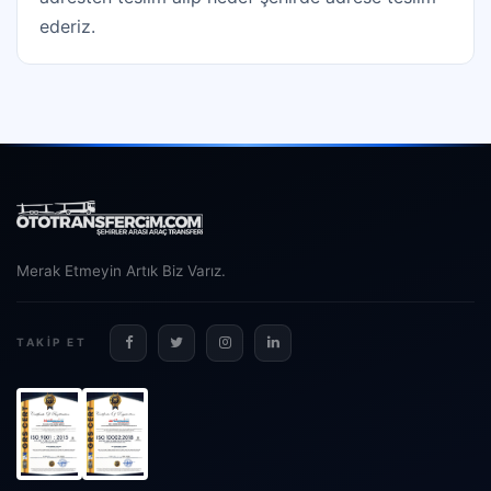
ederiz.
Merak Etmeyin Artık Biz Varız.
TAKIP ET