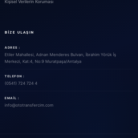
Kişisel Verilerin Koruması
BIZE ULAŞIN
ADRES :
Etiler Mahallesi, Adnan Menderes Bulvarı, İbrahim Yörük İş
Merkezi, Kat:4, No:9 Muratpaşa/Antalya
TELEFON :
(0541) 724 724 4
EMAIL :
info
@ototransfercim.com