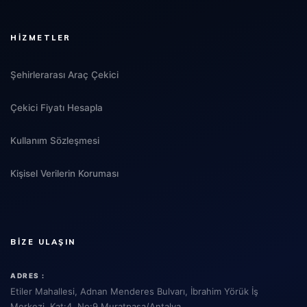
HIZMETLER
Şehirlerarası Araç Çekici
Çekici Fiyatı Hesapla
Kullanım Sözleşmesi
Kişisel Verilerin Koruması
BIZE ULAŞIN
ADRES :
Etiler Mahallesi, Adnan Menderes Bulvarı, İbrahim Yörük İş
Merkezi, Kat:4, No:9 Muratpaşa/Antalya