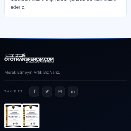
ederiz.
Merak Etmeyin Artık Biz Varız.
TAKIP ET