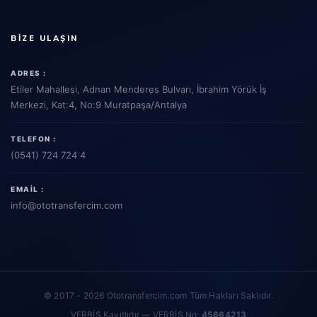
BIZE ULAŞIN
ADRES :
Etiler Mahallesi, Adnan Menderes Bulvarı, İbrahim Yörük İş
Merkezi, Kat:4, No:9 Muratpaşa/Antalya
TELEFON :
(0541) 724 724 4
EMAIL :
info
@ototransfercim.com
© 2017 - 2026 Ototransfercim.com Tüm Hakları Saklıdır.
VERBİS Kayıtlıdır — VERBİS No:
45664213