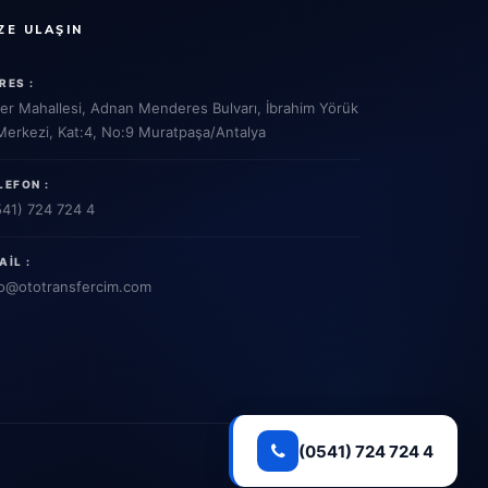
ZE ULAŞIN
RES :
ler Mahallesi, Adnan Menderes Bulvarı, İbrahim Yörük
 Merkezi, Kat:4, No:9 Muratpaşa/Antalya
LEFON :
541) 724 724 4
AIL :
o
@ototransfercim.com
(0541) 724 724 4
Gizlilik Politikası