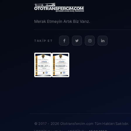
Merak Etmeyin Artık Biz Varız.
TAKIP ET
© 2017 - 2026 Ototransfercim.com Tüm Hakları Saklıdır.