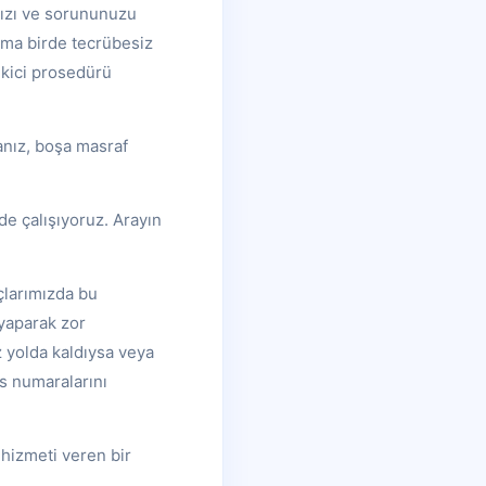
nızı ve sorununuzu
ruma birde tecrübesiz
ekici prosedürü
anız, boşa masraf
lde çalışıyoruz. Arayın
çlarımızda bu
 yaparak zor
 yolda kaldıysa veya
is numaralarını
 hizmeti veren bir