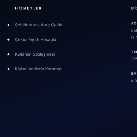
HIZMETLER
BI
AD
Şehirlerarası Araç Çekici
Eti
İş
Çekici Fiyatı Hesapla
TE
Kullanım Sözleşmesi
(0
Kişisel Verilerin Koruması
EM
inf