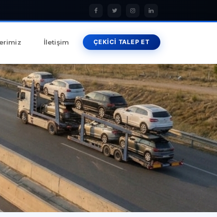
erimiz
İletişim
ÇEKİCİ TALEP ET