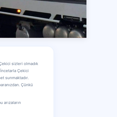
Çekici sizleri olmadık
İncetarla Çekici
zmet sunmaktadır.
 paranızdan. Çünkü
u arızaların