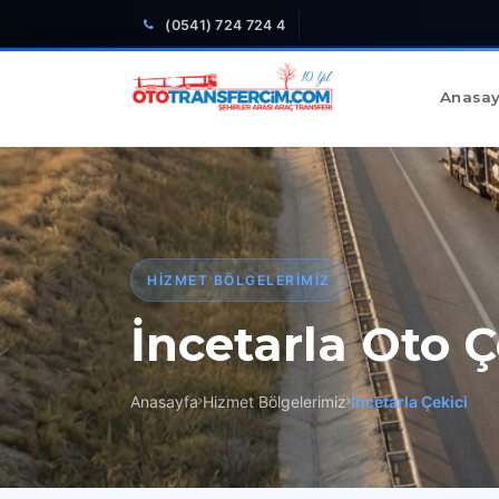
(0541) 724 724 4
Anasay
HIZMET BÖLGELERIMIZ
İncetarla Oto Ç
Anasayfa
Hizmet Bölgelerimiz
İncetarla Çekici