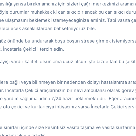
lasılığı şansa bırakmamanız için sizleri çağrı merkezimizi arama
Böyle durumlar muhakkak ki can sıkıcıdır ancak bu can sıkıcı du
ine ulaşmasını beklemek istemeyeceğinize eminiz. Tabi vasıta ç
lebilecek aksaklıklardan bahsetmiyoruz bile.
ı göz önünde bulundurarak boşu boşun strese girmek istemiyors
 İncetarla Çekici i tercih edin.
layışı vardır kaliteli olsun ama ucuz olsun işte bizde tam bu şeki
kilere bağlı veya bilinmeyen bir nedenden dolayı hastalanırsa ara
 İncetarla Çekici araçlarınızın bir nevi ambulansı olarak görev
re yardım sağlama adına 7/24 hazır beklemektedir. Eğer aracınız
 oto çekici ve kurtarıcıya ihtiyacınız varsa İncetarla Çekici serv
e sınırları içinde size kesintisiz vasıta taşıma ve vasıta kurtarma
n kadar yakınınızdadır.