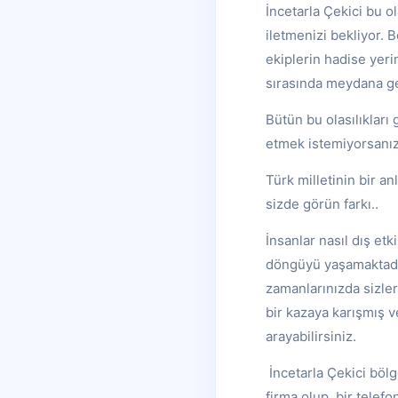
İncetarla Çekici bu o
iletmenizi bekliyor. 
ekiplerin hadise yer
sırasında meydana ge
Bütün bu olasılıklar
etmek istemiyorsanız,
Türk milletinin bir an
sizde görün farkı..
İnsanlar nasıl dış et
döngüyü yaşamaktadır.
zamanlarınızda sizle
bir kazaya karışmış ve
arayabilirsiniz.
İncetarla Çekici bölg
firma olup, bir telefo