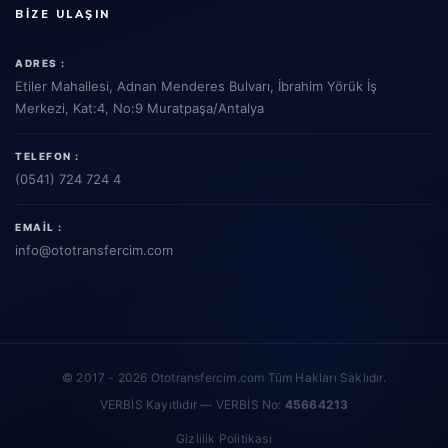
BIZE ULAŞIN
ADRES :
Etiler Mahallesi, Adnan Menderes Bulvarı, İbrahim Yörük İş
Merkezi, Kat:4, No:9 Muratpaşa/Antalya
TELEFON :
(0541) 724 724 4
EMAIL :
info
@ototransfercim.com
© 2017 - 2026 Ototransfercim.com Tüm Hakları Saklıdır.
VERBİS Kayıtlıdır — VERBİS No:
45664213
Gizlilik Politikası