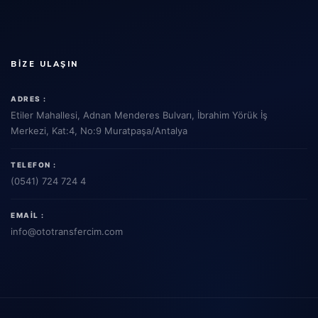
BIZE ULAŞIN
ADRES :
Etiler Mahallesi, Adnan Menderes Bulvarı, İbrahim Yörük İş
Merkezi, Kat:4, No:9 Muratpaşa/Antalya
TELEFON :
(0541) 724 724 4
EMAIL :
info
@ototransfercim.com