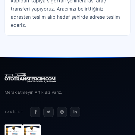
kapıdan kapıya sigortalı şehirlerarası araç
transferi yapıyoruz. Aracınızı belirttiğiniz
adresten teslim alıp hedef şehirde adrese teslim
ederiz.
Merak Etmeyin Artık Biz Varız.
TAKIP ET