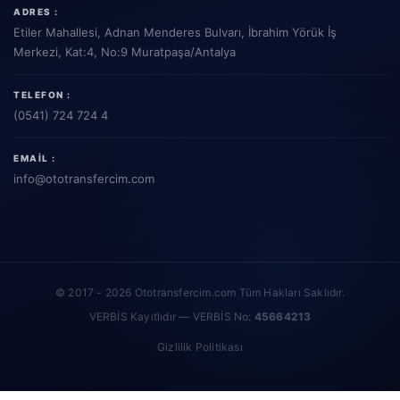
ADRES :
Etiler Mahallesi, Adnan Menderes Bulvarı, İbrahim Yörük İş
Merkezi, Kat:4, No:9 Muratpaşa/Antalya
TELEFON :
(0541) 724 724 4
EMAIL :
info
@ototransfercim.com
© 2017 - 2026 Ototransfercim.com Tüm Hakları Saklıdır.
VERBİS Kayıtlıdır — VERBİS No:
45664213
Gizlilik Politikası