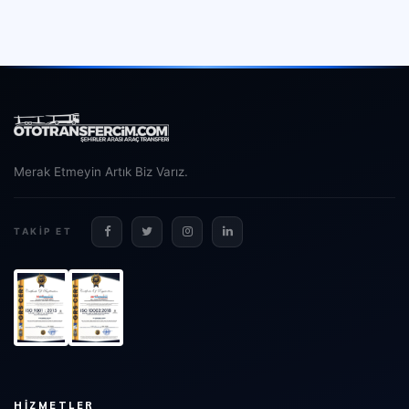
Merak Etmeyin Artık Biz Varız.
TAKIP ET
HIZMETLER