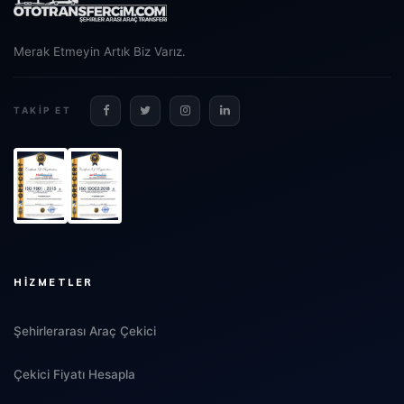
Merak Etmeyin Artık Biz Varız.
TAKIP ET
HIZMETLER
Şehirlerarası Araç Çekici
Çekici Fiyatı Hesapla