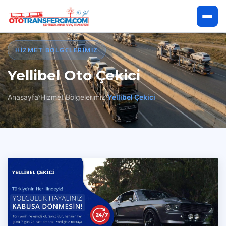
Anasayfa
HIZMET BÖLGELERIMIZ
Yellibel Oto Çekici
Hakkımızda
Anasayfa
Hizmet Bölgelerimiz
Yellibel Çekici
Hizmetlerimiz
Hizmet Bölgelerimiz
İletişim
Çekici Talep Et