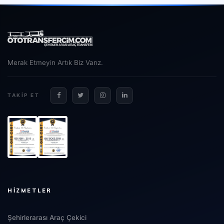
Merak Etmeyin Artık Biz Varız.
TAKIP ET
HIZMETLER
Şehirlerarası Araç Çekici