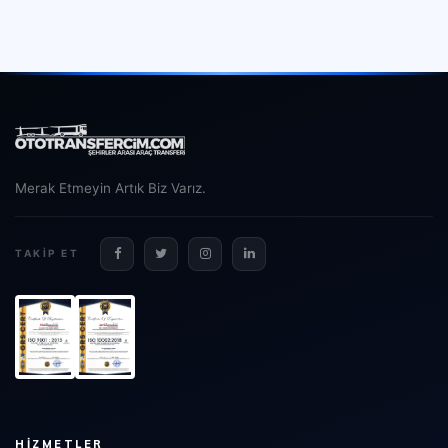
Merak Etmeyin Artık Biz Varız.
TAKIP ET
HIZMETLER