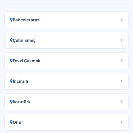
Bahçelerarası
Çetin Emeç
Fevzi Çakmak
İnciraltı
Korutürk
Onur