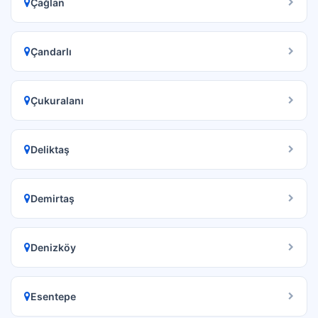
Çağlan
Çandarlı
Çukuralanı
Deliktaş
Demirtaş
Denizköy
Esentepe