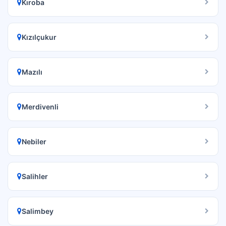
Kıroba
Kızılçukur
Mazılı
Merdivenli
Nebiler
Salihler
Salimbey