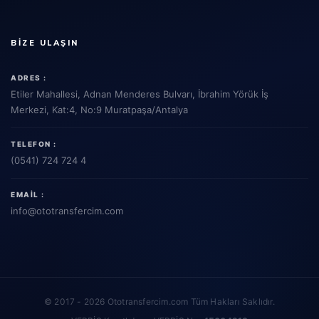
BIZE ULAŞIN
ADRES :
Etiler Mahallesi, Adnan Menderes Bulvarı, İbrahim Yörük İş
Merkezi, Kat:4, No:9 Muratpaşa/Antalya
TELEFON :
(0541) 724 724 4
EMAIL :
info
@ototransfercim.com
© 2017 - 2026 Ototransfercim.com Tüm Hakları Saklıdır.