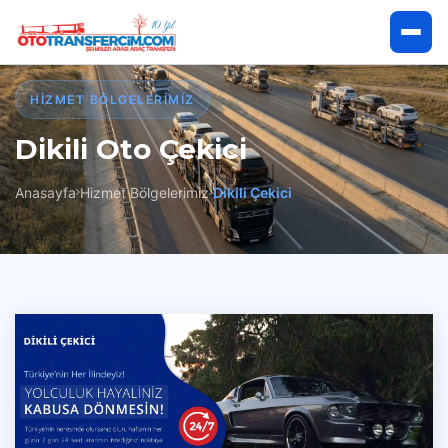
Anasayfa
HIZMET BÖLGELERIMIZ
Dikili Oto Çekici
Hakkımızda
Anasayfa
Hizmet Bölgelerimiz
Dikili Çekici
Hizmetlerimiz
Hizmet Bölgelerimiz
İletişim
Çekici Talep Et