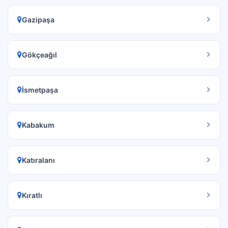
Gazipaşa
Gökçeağıl
İsmetpaşa
Kabakum
Katıralanı
Kıratlı