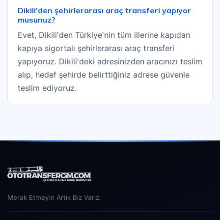
Dikili'den şehirlerarası araç transferi yapıyor
musunuz?
Evet, Dikili'den Türkiye'nin tüm illerine kapıdan
kapıya sigortalı şehirlerarası araç transferi
yapıyoruz. Dikili'deki adresinizden aracınızı teslim
alıp, hedef şehirde belirttiğiniz adrese güvenle
teslim ediyoruz.
Merak Etmeyin Artık Biz Varız.