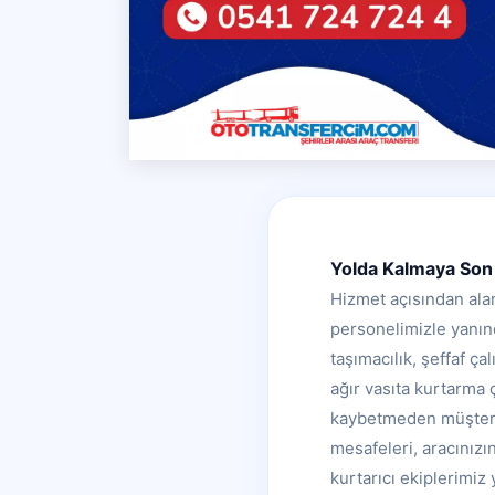
Yolda Kalmaya Son 
Hizmet açısından alan
personelimizle yanınd
taşımacılık, şeffaf ça
ağır vasıta kurtarma ç
kaybetmeden müşteri t
mesafeleri, aracınızı
kurtarıcı ekiplerimiz 