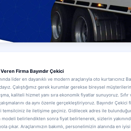
Veren Firma Bayındır Çekici
ında lider en dayanıklı ve modern araçlarıyla oto kurtarıcınız Ba
ayız. Çalıştığımız gerek kurumlar gerekse bireysel müşterilerimi
lışma, kaliteli hizmet yanı sıra ekonomik fiyatlar sunuyoruz. Sıfır 
alışmalarını da aynı özenle gerçekleştiriyoruz. Bayındır Çekici fiy
emsilciniz ile iletişime geçiniz. Gidilecek adres ile bulunduğu
n modeli belirlendikten sonra fiyat belirlenerek, sizlerin yakının
yola çıkar. Araçlarımızın bakımlı, personelimizin alanında en iyisi