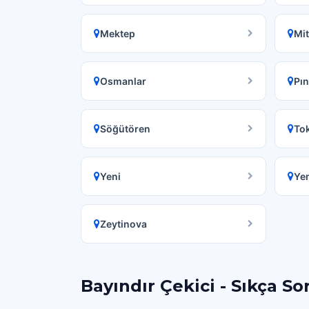
Mektep
Mi
Osmanlar
Pın
Söğütören
Tok
Yeni
Ye
Zeytinova
Bayındır Çekici - Sıkça So