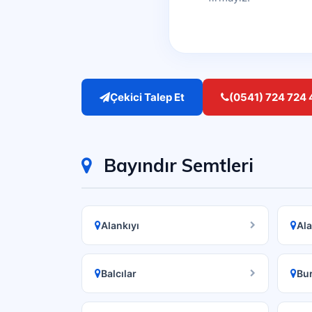
Çekici Talep Et
(0541) 724 724 
Bayındır Semtleri
Alankıyı
Al
Balcılar
Bu