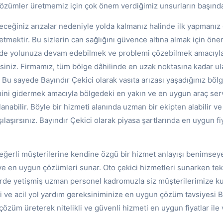
özümler üretmemiz için çok önem verdiğimiz unsurların başında
leceğiniz arızalar nedeniyle yolda kalmanız halinde ilk yapmanız
etmektir. Bu sizlerin can sağlığını güvence altına almak için öne
ilde yolunuza devam edebilmek ve problemi çözebilmek amacıyla
rsiniz. Firmamız, tüm bölge dâhilinde en uzak noktasına kadar ul
. Bu sayede Bayındır Çekici olarak vasıta arızası yaşadığınız bölg
mini gidermek amacıyla bölgedeki en yakın ve en uygun araç ser
anabilir. Böyle bir hizmeti alanında uzman bir ekipten alabilir v
ılaşırsınız. Bayındır Çekici olarak piyasa şartlarında en uygun fi
değerli müşterilerine kendine özgü bir hizmet anlayışı benimsey
ı ve en uygun çözümleri sunar. Oto çekici hizmetleri sunarken tek
törde yetişmiş uzman personel kadromuzla siz müşterilerimize k
i ve acil yol yardım gereksiniminize en uygun çözüm tavsiyesi B
 çözüm üreterek nitelikli ve güvenli hizmeti en uygun fiyatlar ile