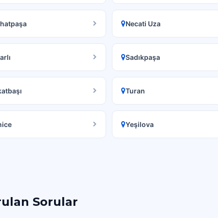
thatpaşa
Necati Uza
arlı
Sadıkpaşa
atbaşı
Turan
nice
Yeşilova
rulan Sorular