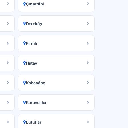
Çınardibi
Dereköy
Fırınlı
Hatay
Kabaağaç
Karaveliler
Lütuflar