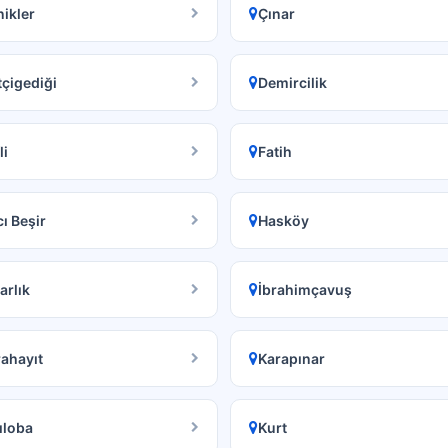
ikler
Çınar
tçigediği
Demircilik
li
Fatih
ı Beşir
Hasköy
arlık
İbrahimçavuş
ahayıt
Karapınar
ıloba
Kurt