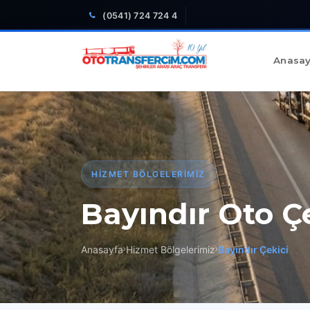
(0541) 724 724 4
Anasay
HIZMET BÖLGELERIMIZ
Bayındır Oto Ç
Anasayfa
Hizmet Bölgelerimiz
Bayındır Çekici