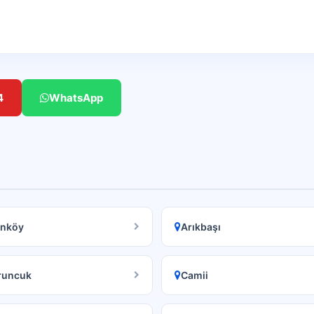
4
WhatsApp
anköy
Arıkbaşı
runcuk
Camii