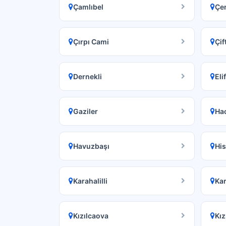
Çamlıbel
Çen
Çırpı Cami
Çif
Dernekli
Elif
Gaziler
Hac
Havuzbaşı
His
Karahalilli
Kar
Kızılcaova
Kız