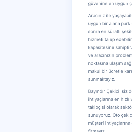
güvenine en uygun ç
Aracınız ile yaşayabi
uygun bir alana park 
sonra en süratli şek
hizmeti talep edebili
kapasitesine sahiptir
ve aracınızın proble
noktasına ulaşım sağl
makul bir ücretle karş
sunmaktayız.
Bayındır Çekici siz 
ihtiyaçlarına en hızl
takipçisi olarak sek
sunuyoruz. Oto çekic
müşteri ihtiyaçlarına
firmayız.