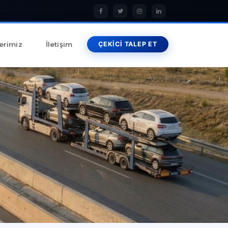
erimiz
İletişim
ÇEKİCİ TALEP ET