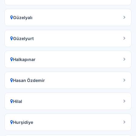
Güzelyalı
Güzelyurt
Halkapınar
Hasan Özdemir
Hilal
Hurşidiye