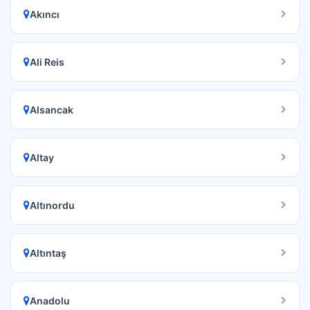
Akıncı
Ali Reis
Alsancak
Altay
Altınordu
Altıntaş
Anadolu