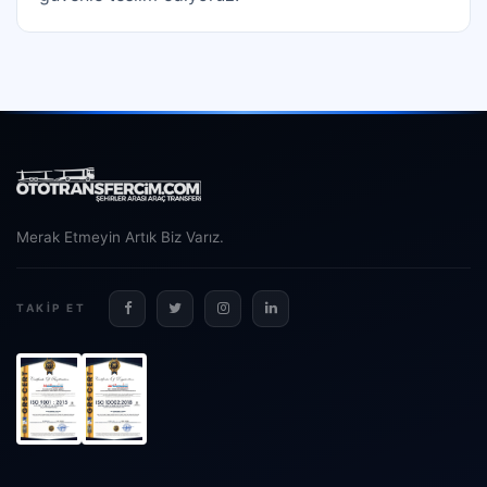
Merak Etmeyin Artık Biz Varız.
TAKIP ET