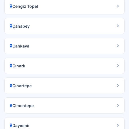
Cengiz Topel
Çahabey
Çankaya
Çınarlı
Çınartepe
Çimentepe
Dayıemir