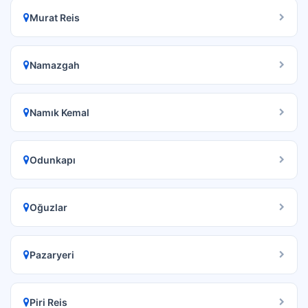
Murat Reis
Namazgah
Namık Kemal
Odunkapı
Oğuzlar
Pazaryeri
Piri Reis