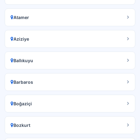
Atamer
Aziziye
Ballıkuyu
Barbaros
Boğaziçi
Bozkurt