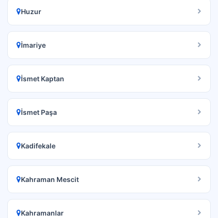
Huzur
İmariye
İsmet Kaptan
İsmet Paşa
Kadifekale
Kahraman Mescit
Kahramanlar