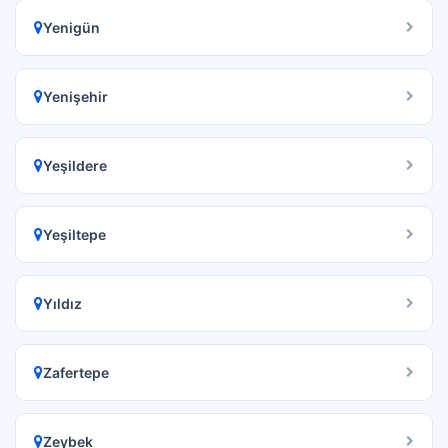
Yenigün
Yenişehir
Yeşildere
Yeşiltepe
Yıldız
Zafertepe
Zeybek