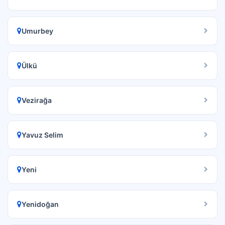
Umurbey
Ülkü
Vezirağa
Yavuz Selim
Yeni
Yenidoğan