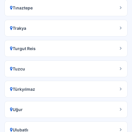
Tınaztepe
Trakya
Turgut Reis
Tuzcu
Türkyılmaz
Uğur
Ulubatlı