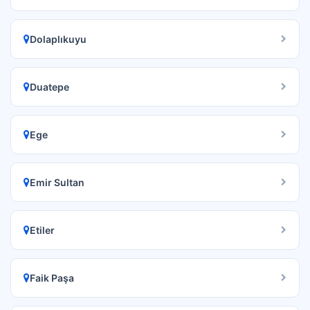
Dolaplıkuyu
Duatepe
Ege
Emir Sultan
Etiler
Faik Paşa