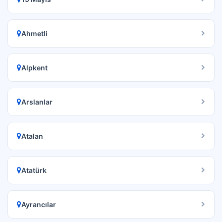
Ahmetli
Alpkent
Arslanlar
Atalan
Atatürk
Ayrancılar