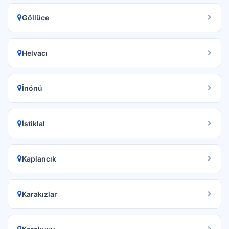
Göllüce
Helvacı
İnönü
İstiklal
Kaplancık
Karakızlar