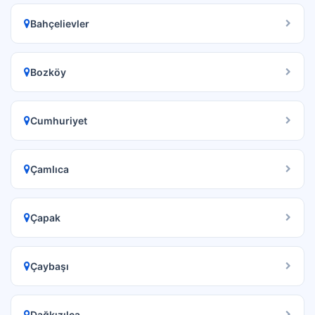
Bahçelievler
Bozköy
Cumhuriyet
Çamlıca
Çapak
Çaybaşı
Dağkızılca