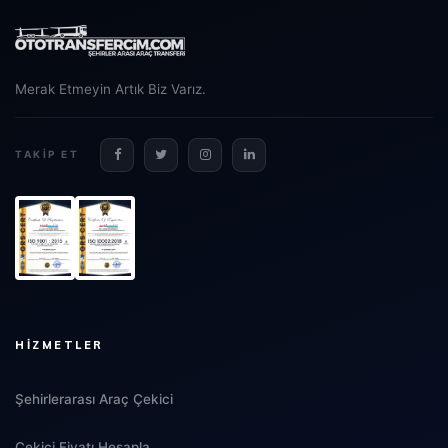
Merak Etmeyin Artık Biz Varız.
TAKIP ET
HIZMETLER
Şehirlerarası Araç Çekici
Çekici Fiyatı Hesapla