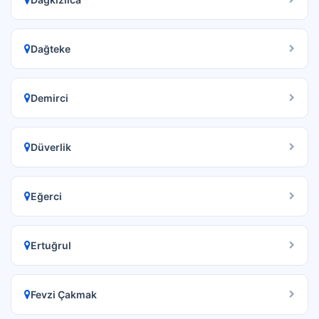
Dağteke
Demirci
Düverlik
Eğerci
Ertuğrul
Fevzi Çakmak