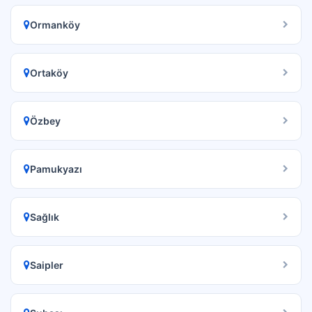
Ormanköy
Ortaköy
Özbey
Pamukyazı
Sağlık
Saipler