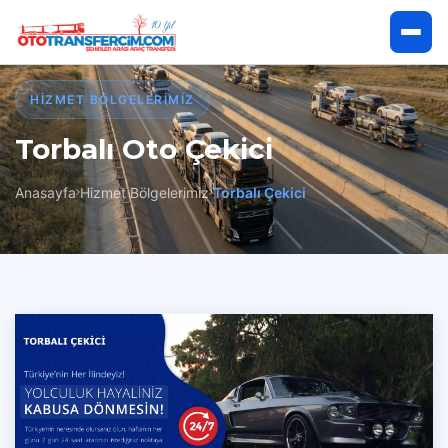
Anasayfa
HIZMET BÖLGELERIMIZ
Torbalı Oto Çekici
Hakkımızda
Anasayfa
Hizmet Bölgelerimiz
Torbalı Çekici
Hizmetlerimiz
Hizmet Bölgelerimiz
İletişim
Çekici Talep Et