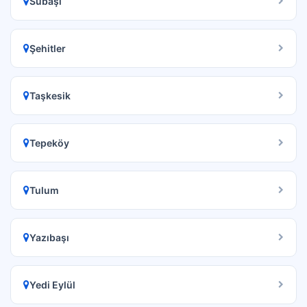
Subaşı
Şehitler
Taşkesik
Tepeköy
Tulum
Yazıbaşı
Yedi Eylül