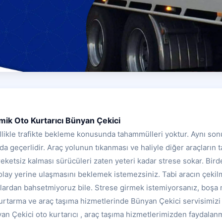
mik Oto Kurtarıcı Bünyan Çekici
likle trafikte bekleme konusunda tahammülleri yoktur. Aynı sonu
 geçerlidir. Araç yolunun tıkanması ve haliyle diğer araçların ta
eketsiz kalması sürücüleri zaten yeteri kadar strese sokar. Bird
 olay yerine ulaşmasını beklemek istemezsiniz. Tabi aracın çeki
klardan bahsetmiyoruz bile. Strese girmek istemiyorsanız, boşa
kurtarma ve araç taşıma hizmetlerinde Bünyan Çekici servisimizi
nyan Çekici oto kurtarıcı , araç taşıma hizmetlerimizden faydalanm