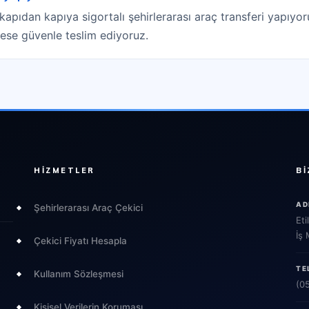
 kapıdan kapıya sigortalı şehirlerarası araç transferi yapıyo
drese güvenle teslim ediyoruz.
HIZMETLER
BI
AD
Şehirlerarası Araç Çekici
Eti
İş
Çekici Fiyatı Hesapla
TE
Kullanım Sözleşmesi
(0
Kişisel Verilerin Koruması