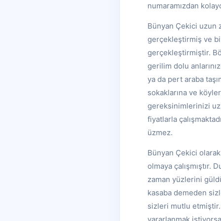
numaramızdan kolayca
Bünyan Çekici uzun z
gerçekleştirmiş ve bi
gerçekleştirmiştir. 
gerilim dolu anlarını
ya da pert araba taşı
sokaklarına ve köyler
gereksinimlerinizi u
fiyatlarla çalışmakta
üzmez.
Bünyan Çekici olarak
olmaya çalışmıştır. D
zaman yüzlerini güldü
kasaba demeden sizler
sizleri mutlu etmişti
yararlanmak istiyors