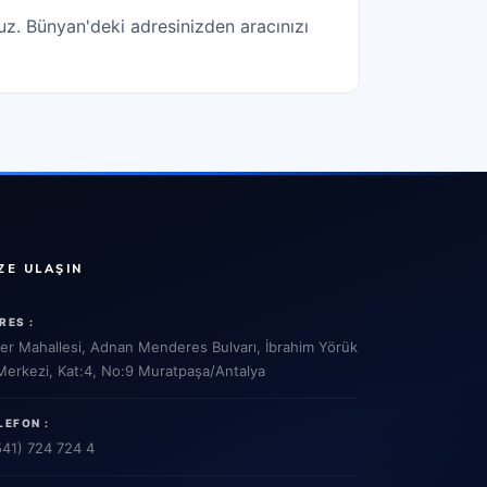
ruz. Bünyan'deki adresinizden aracınızı
ZE ULAŞIN
RES :
ler Mahallesi, Adnan Menderes Bulvarı, İbrahim Yörük
 Merkezi, Kat:4, No:9 Muratpaşa/Antalya
LEFON :
541) 724 724 4