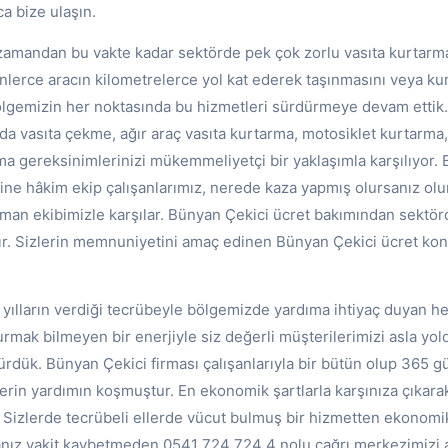
 bize ulaşın.
amandan bu vakte kadar sektörde pek çok zorlu vasıta kurtarm
nlerce aracın kilometrelerce yol kat ederek taşınmasını veya kur
Bölgemizin her noktasında bu hizmetleri sürdürmeye devam ettik
zda vasıta çekme, ağır araç vasıta kurtarma, motosiklet kurtarma,
ma gereksinimlerinizi mükemmeliyetçi bir yaklaşımla karşılıyor.
ine hâkim ekip çalışanlarımız, nerede kaza yapmış olursanız olun
zman ekibimizle karşılar. Bünyan Çekici ücret bakımından sektö
dır. Sizlerin memnuniyetini amaç edinen Bünyan Çekici ücret kon
 yılların verdiği tecrübeyle bölgemizde yardıma ihtiyaç duyan h
urmak bilmeyen bir enerjiyle siz değerli müşterilerimizi asla yo
rdük. Bünyan Çekici firması çalışanlarıyla bir bütün olup 365 g
in yardımın koşmuştur. En ekonomik şartlarla karşınıza çıkarak 
r. Sizlerde tecrübeli ellerde vücut bulmuş bir hizmetten ekonomik
anız vakit kaybetmeden 0541 724 724 4 nolu çağrı merkezimizi a