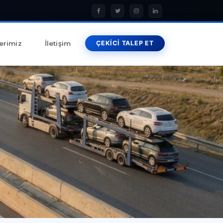
erimiz
İletişim
ÇEKİCİ TALEP ET