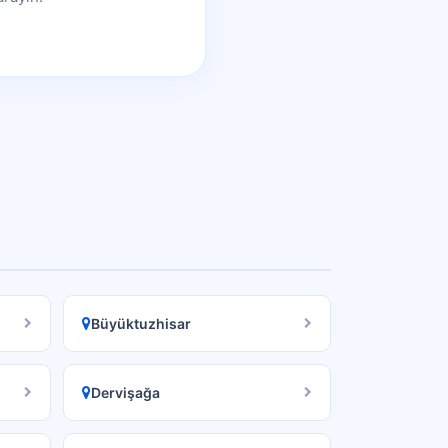
Büyüktuzhisar
Dervişağa