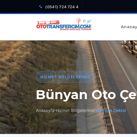
(0541) 724 724 4
Anasay
HIZMET BÖLGELERIMIZ
Bünyan Oto Çe
Anasayfa
Hizmet Bölgelerimiz
Bünyan Çekici