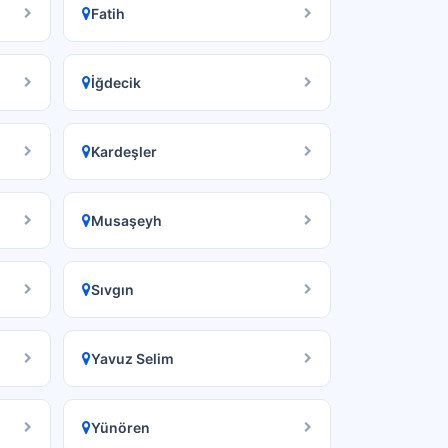
Fatih
İğdecik
Kardeşler
Musaşeyh
Sıvgın
Yavuz Selim
Yünören