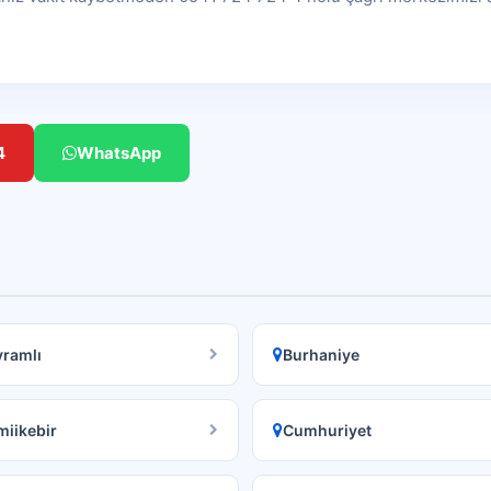
4
WhatsApp
ramlı
Burhaniye
iikebir
Cumhuriyet