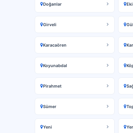
Doğanlar
Eki
Girveli
Gü
Karacaören
Kar
Koyunabdal
Kö
Pirahmet
Sağ
Sümer
To
Yeni
Ye