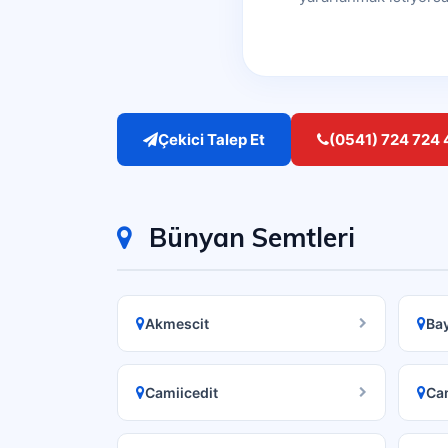
Çekici Talep Et
(0541) 724 724 
Bünyan Semtleri
Akmescit
Bay
Camiicedit
Cam