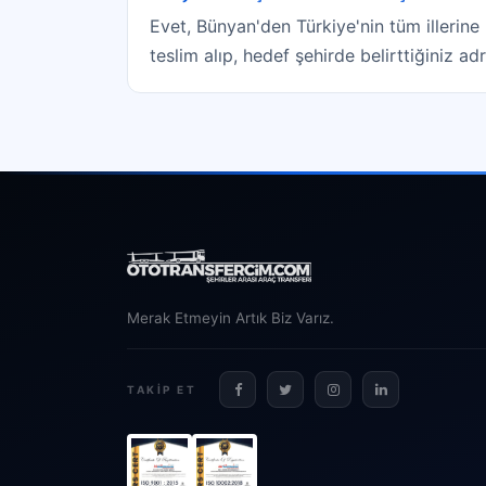
Evet, Bünyan'den Türkiye'nin tüm illerine
teslim alıp, hedef şehirde belirttiğiniz a
Merak Etmeyin Artık Biz Varız.
TAKIP ET