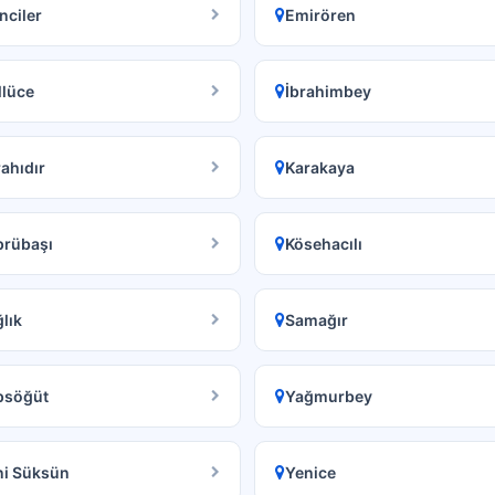
nciler
Emirören
llüce
İbrahimbey
ahıdır
Karakaya
prübaşı
Kösehacılı
lık
Samağır
psöğüt
Yağmurbey
ni Süksün
Yenice