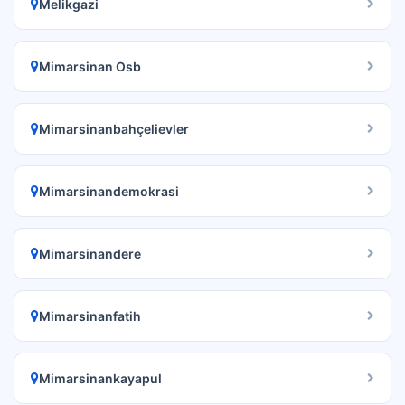
Melikgazi
Mimarsinan Osb
Mimarsinanbahçelievler
Mimarsinandemokrasi
Mimarsinandere
Mimarsinanfatih
Mimarsinankayapul