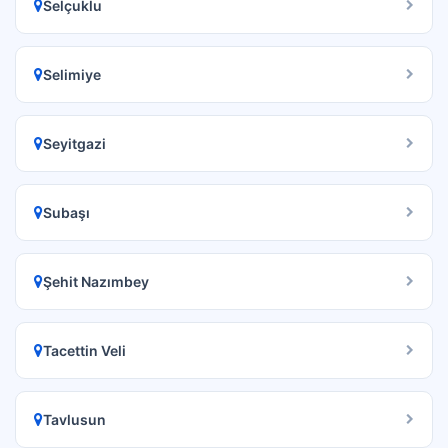
Selçuklu
Selimiye
Seyitgazi
Subaşı
Şehit Nazımbey
Tacettin Veli
Tavlusun