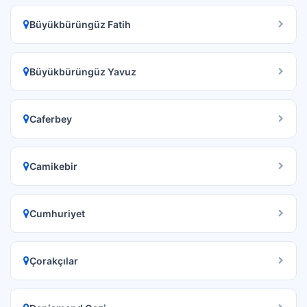
Büyükbürüngüz Fatih
Büyükbürüngüz Yavuz
Caferbey
Camikebir
Cumhuriyet
Çorakçılar