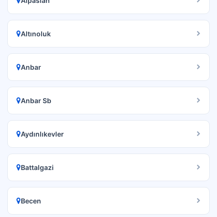
Alpaslan
Altınoluk
Anbar
Anbar Sb
Aydınlıkevler
Battalgazi
Becen