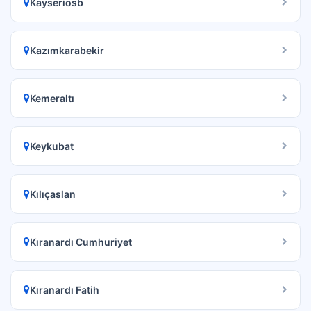
Kayseriosb
Kazımkarabekir
Kemeraltı
Keykubat
Kılıçaslan
Kıranardı Cumhuriyet
Kıranardı Fatih