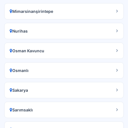
Mimarsinanşirintepe
Nurihas
Osman Kavuncu
Osmanlı
Sakarya
Sarımsaklı