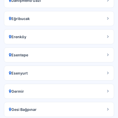
Danişmend Gazi
Eğribucak
Erenköy
Esentepe
Esenyurt
Germir
Gesi Bağpınar