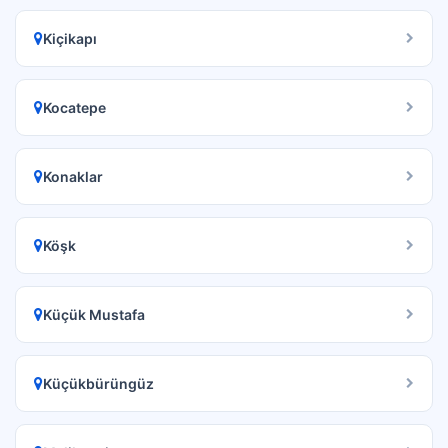
Kiçikapı
Kocatepe
Konaklar
Köşk
Küçük Mustafa
Küçükbürüngüz