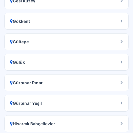
Gesi Kuzey
Gökkent
Gültepe
Gülük
Gürpınar Pınar
Gürpınar Yeşil
Hisarcık Bahçelievler