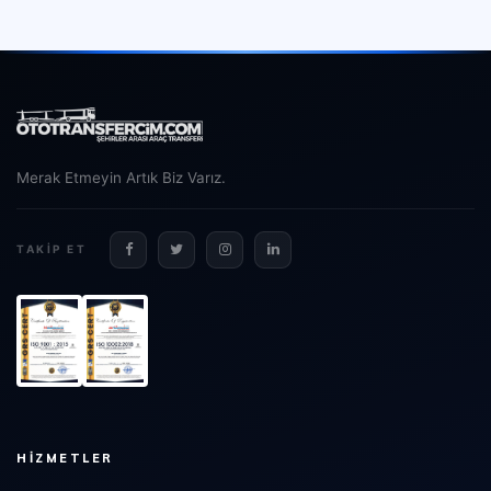
Merak Etmeyin Artık Biz Varız.
TAKIP ET
HIZMETLER