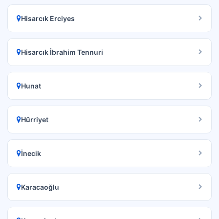
Hisarcık Erciyes
Hisarcık İbrahim Tennuri
Hunat
Hürriyet
İnecik
Karacaoğlu