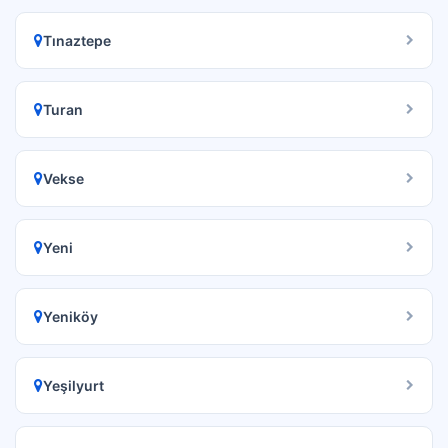
Tınaztepe
Turan
Vekse
Yeni
Yeniköy
Yeşilyurt