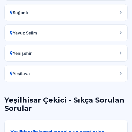
Soğanlı
Yavuz Selim
Yenişehir
Yeşilova
Yeşilhisar Çekici - Sıkça Sorulan
Sorular
Yeşilhisar'in hangi mahalle ve semtlerine