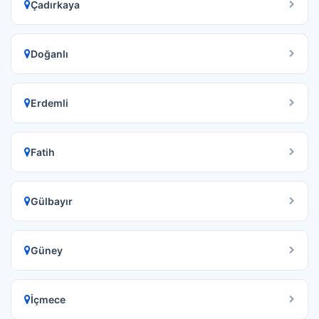
Çadırkaya
Doğanlı
Erdemli
Fatih
Gülbayır
Güney
İçmece