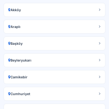
Akköy
Araplı
Başköy
Beyleryukarı
Camikebir
Cumhuriyet