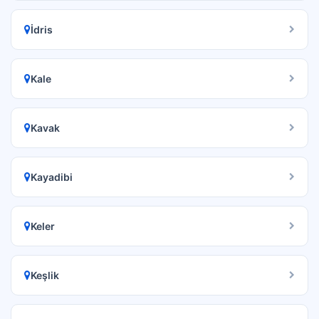
İdris
Kale
Kavak
Kayadibi
Keler
Keşlik