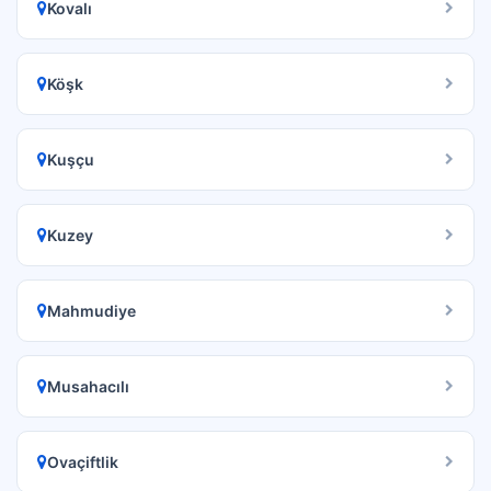
Kovalı
Köşk
Kuşçu
Kuzey
Mahmudiye
Musahacılı
Ovaçiftlik