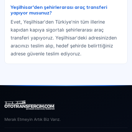
Yeşilhisar'den şehirlerarası araç transferi
yapıyor musunuz?
Evet, Yeşilhisar'den Türkiye'nin tüm illerine
kapıdan kapıya sigortalı şehirlerarası araç
transferi yapıyoruz. Yeşilhisar'deki adresinizden
aracınızı teslim alıp, hedef şehirde belirttiğiniz
adrese güvenle teslim ediyoruz.
Merak Etmeyin Artık Biz Varız.