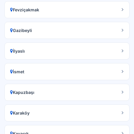
Fevziçakmak
Gazibeyli
İlyaslı
İsmet
Kapuzbaşı
Karaköy
Kavacık