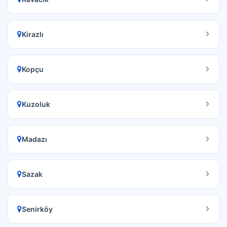
Kirazlı
Kopçu
Kuzoluk
Madazı
Sazak
Senirköy