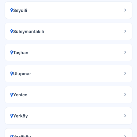
Seydili
Süleymanfakılı
Taşhan
Ulupınar
Yenice
Yerköy
Yeşilköy