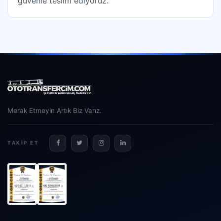
güvenle teslim ediyoruz.
Merak Etmeyin Artık Biz Varız.
TAKIP ET