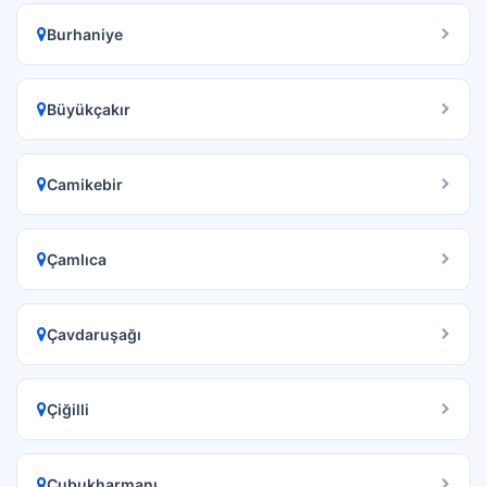
Burhaniye
Büyükçakır
Camikebir
Çamlıca
Çavdaruşağı
Çiğilli
Çubukharmanı