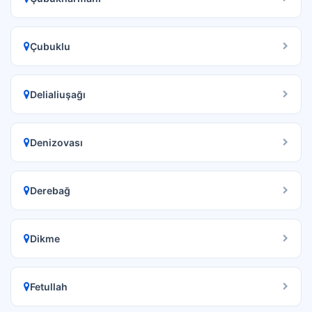
Çubuklu
Delialiuşağı
Denizovası
Derebağ
Dikme
Fetullah