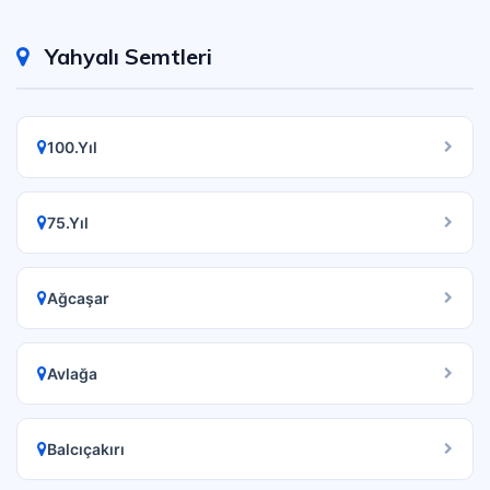
Yahyalı Semtleri
100.Yıl
75.Yıl
Ağcaşar
Avlağa
Balcıçakırı