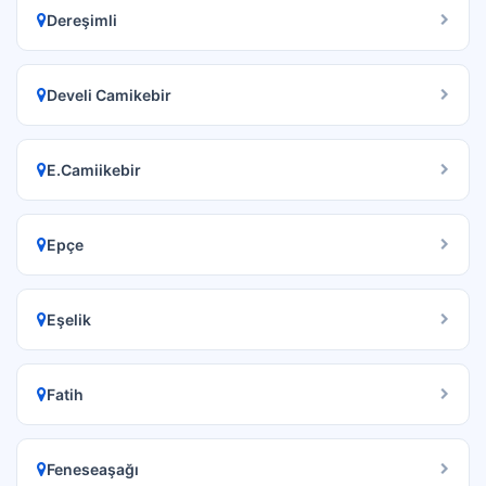
Dereşimli
Develi Camikebir
E.Camiikebir
Epçe
Eşelik
Fatih
Feneseaşağı