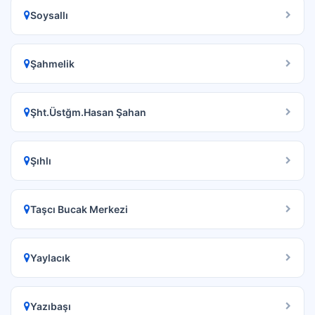
Soysallı
Şahmelik
Şht.Üstğm.Hasan Şahan
Şıhlı
Taşcı Bucak Merkezi
Yaylacık
Yazıbaşı