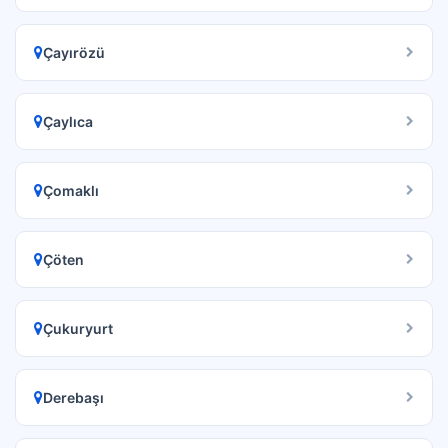
Çayırözü
Çaylıca
Çomaklı
Çöten
Çukuryurt
Derebaşı