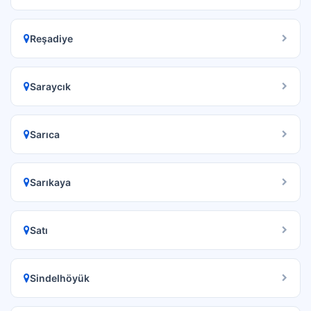
Reşadiye
Saraycık
Sarıca
Sarıkaya
Satı
Sindelhöyük