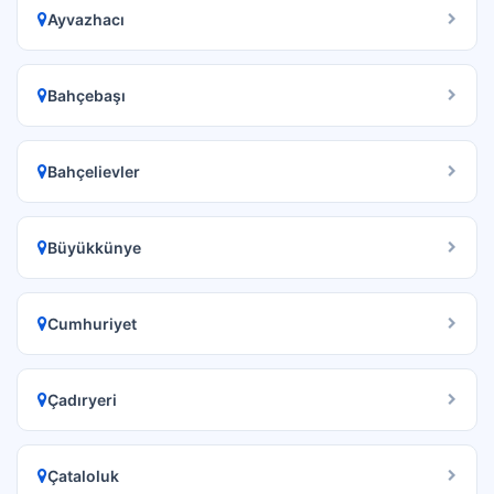
Ayvazhacı
Bahçebaşı
Bahçelievler
Büyükkünye
Cumhuriyet
Çadıryeri
Çataloluk