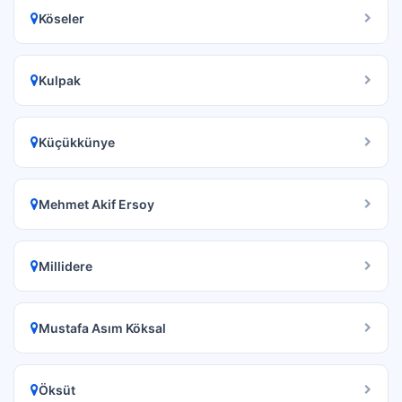
Köseler
Kulpak
Küçükkünye
Mehmet Akif Ersoy
Millidere
Mustafa Asım Köksal
Öksüt