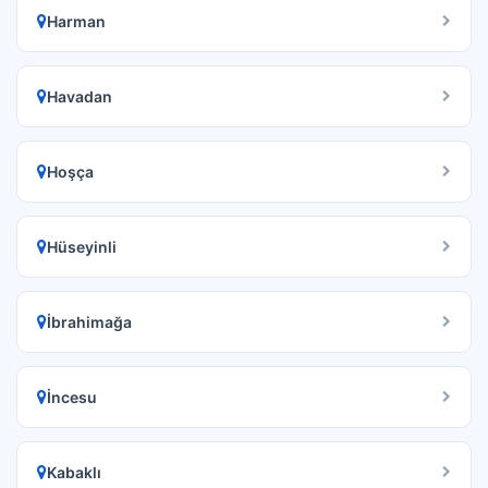
Harman
Havadan
Hoşça
Hüseyinli
İbrahimağa
İncesu
Kabaklı