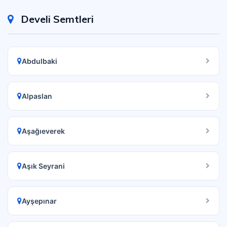
Develi Semtleri
Abdulbaki
Alpaslan
Aşağıeverek
Aşık Seyrani
Ayşepınar