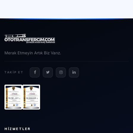
Merak Etmeyin Artık Biz Varız.
TAKIP ET
HIZMETLER