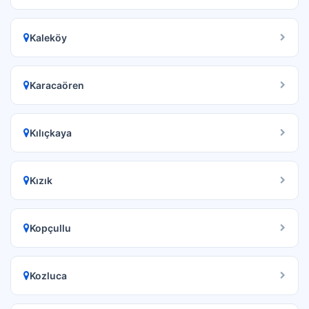
Kaleköy
Karacaören
Kılıçkaya
Kızık
Kopçullu
Kozluca