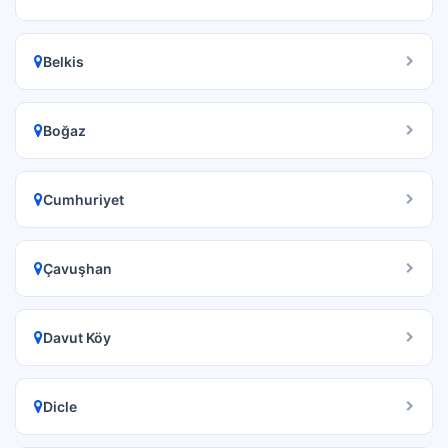
Belkis
Boğaz
Cumhuriyet
Çavuşhan
Davut Köy
Dicle