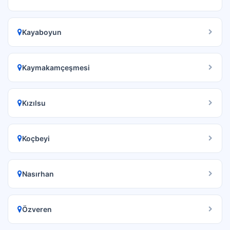
Kayaboyun
Kaymakamçeşmesi
Kızılsu
Koçbeyi
Nasırhan
Özveren