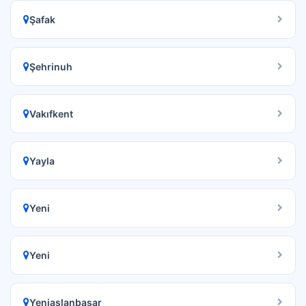
Şafak
Şehrinuh
Vakıfkent
Yayla
Yeni
Yeni
Yeniaslanbaşar