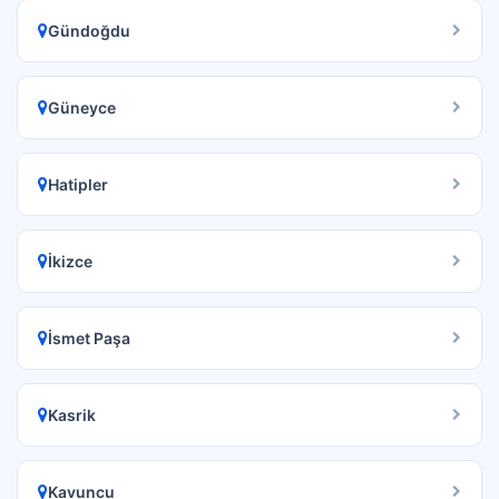
Gündoğdu
Güneyce
Hatipler
İkizce
İsmet Paşa
Kasrik
Kavuncu