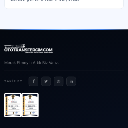
Merak Etmeyin Artık Biz Varız.
TAKIP ET