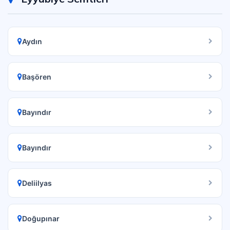
Aydın
Başören
Bayındır
Bayındır
Deliilyas
Doğupınar