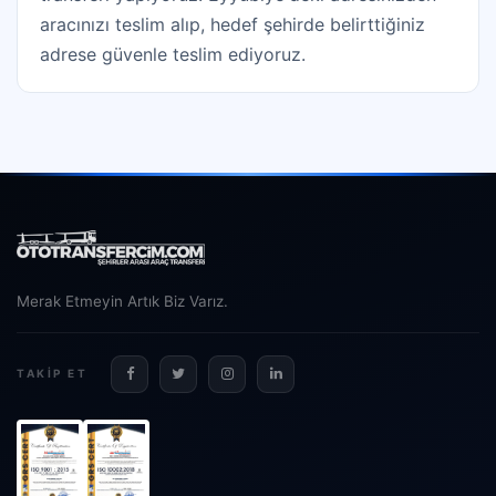
aracınızı teslim alıp, hedef şehirde belirttiğiniz
adrese güvenle teslim ediyoruz.
Merak Etmeyin Artık Biz Varız.
TAKIP ET