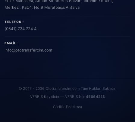
Etiler Mahallesi, Adnan Menderes Bulvarı, İbrahim Yörük İş
Merkezi, Kat:4, No:9 Muratpaşa/Antalya
TELEFON :
(0541) 724 724 4
EMAIL :
info
@ototransfercim.com
© 2017 - 2026 Ototransfercim.com Tüm Hakları Saklıdır.
VERBİS Kayıtlıdır — VERBİS No:
45664213
Gizlilik Politikası