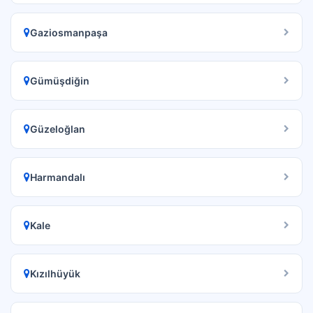
Gaziosmanpaşa
Gümüşdiğin
Güzeloğlan
Harmandalı
Kale
Kızılhüyük