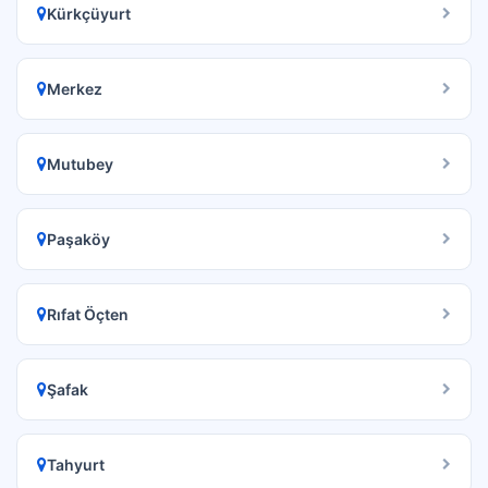
Kürkçüyurt
Merkez
Mutubey
Paşaköy
Rıfat Öçten
Şafak
Tahyurt