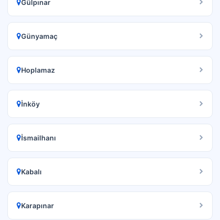
Gülpınar
Günyamaç
Hoplamaz
İnköy
İsmailhanı
Kabalı
Karapınar