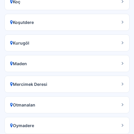
Koç
Koşutdere
Kurugöl
Maden
Mercimek Deresi
Otmanalan
Oymadere