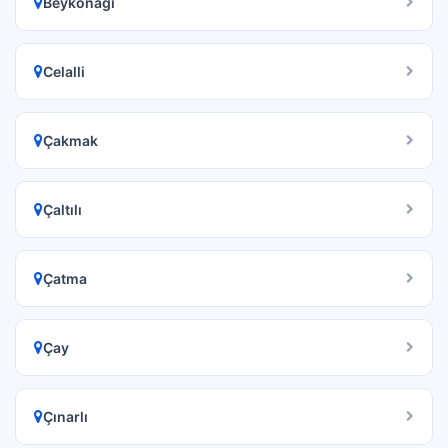
Beykonağı
Celalli
Çakmak
Çaltılı
Çatma
Çay
Çınarlı