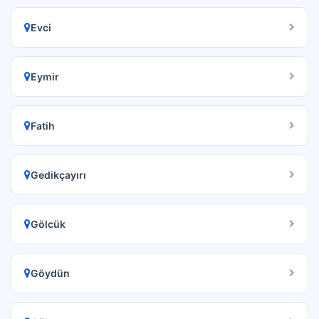
Evci
Eymir
Fatih
Gedikçayırı
Gölcük
Göydün