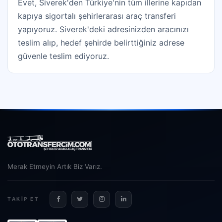
Evet, Siverek'den Türkiye'nin tüm illerine kapıdan
kapıya sigortalı şehirlerarası araç transferi
yapıyoruz. Siverek'deki adresinizden aracınızı
teslim alıp, hedef şehirde belirttiğiniz adrese
güvenle teslim ediyoruz.
Merak Etmeyin Artık Biz Varız.
TAKIP ET