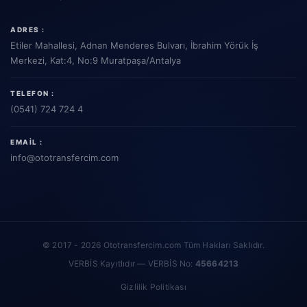
ADRES :
Etiler Mahallesi, Adnan Menderes Bulvarı, İbrahim Yörük İş
Merkezi, Kat:4, No:9 Muratpaşa/Antalya
TELEFON :
(0541) 724 724 4
EMAIL :
info
@ototransfercim.com
© 2017 - 2026 Ototransfercim.com Tüm Hakları Saklıdır.
VERBİS Kayıtlıdır — VERBİS No:
45664213
Gizlilik Politikası