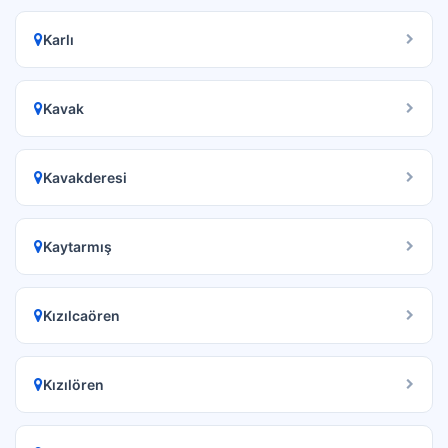
Karlı
Kavak
Kavakderesi
Kaytarmış
Kızılcaören
Kızılören