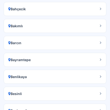
Bahçecik
Bakımlı
Barcın
Bayramtepe
Benlikaya
Besinli