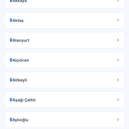
Akkaya
Aktaş
Alanyurt
Alçıören
Alibeyli
Aşağı Çaltılı
Aylıoğlu