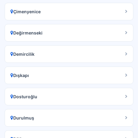
Çimenyenice
Değirmenseki
Demircilik
Dışkapı
Dosturoğlu
Durulmuş