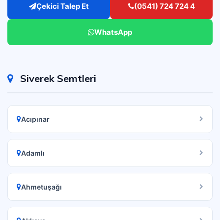
Çekici Talep Et
(0541) 724 724 4
WhatsApp
Siverek Semtleri
Acıpınar
Adamlı
Ahmetuşağı