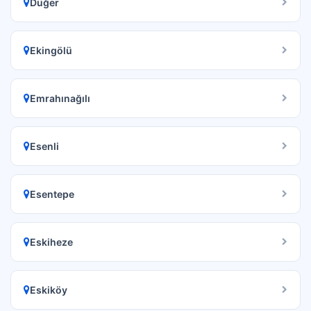
Düğer
Ekingölü
Emrahınağılı
Esenli
Esentepe
Eskiheze
Eskiköy