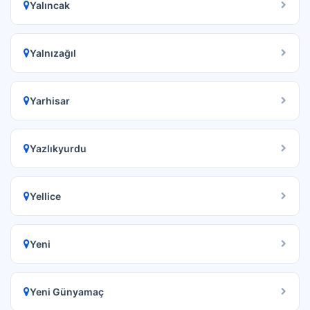
Yalıncak
Yalnızağıl
Yarhisar
Yazlıkyurdu
Yellice
Yeni
Yeni Günyamaç