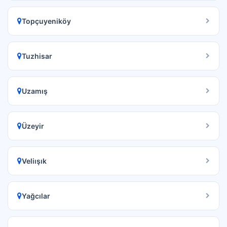
Topçuyeniköy
Tuzhisar
Uzamış
Üzeyir
Veliışık
Yağcılar