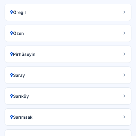
Öreğil
Özen
Pirhüseyin
Saray
Sarıköy
Sarımsak