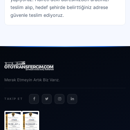
teslim alıp, hedef şehirde belirttiğiniz adrese
güvenle teslim ediyoruz.
Merak Etmeyin Artık Biz Varız.
TAKIP ET