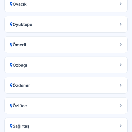
Ovacık
Oyuktepe
Ömerli
Özbağı
Özdemir
Özlüce
Sağırtaş