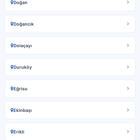
Doğan
Doğancık
Dolaçayı
Duruköy
Eğrisu
Ekinbaşı
Erikli