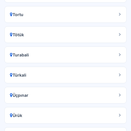
Tortu
Tötük
Turabali
Türkali
Üçpınar
Ürük