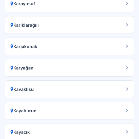
Karayusuf
Karıklarağılı
Karşıkonak
Karyağan
Kavaklısu
Kayaburun
Kayacık