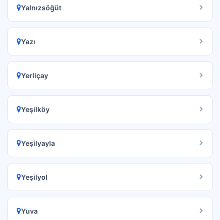
Yalnızsöğüt
Yazı
Yerliçay
Yeşilköy
Yeşilyayla
Yeşilyol
Yuva