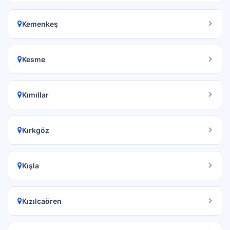
Kemenkeş
Kesme
Kımıllar
Kırkgöz
Kışla
Kızılcaören