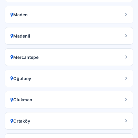
Maden
Madenli
Mercantepe
Oğulbey
Olukman
Ortaköy