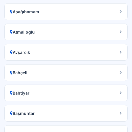
Aşağıhamam
Atmalıoğlu
Avşarcık
Bahçeli
Bahtiyar
Başmuhtar