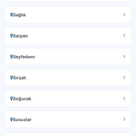
Sağlık
Sarpan
Seyfedamı
Sırçalı
Soğucak
Susuzlar