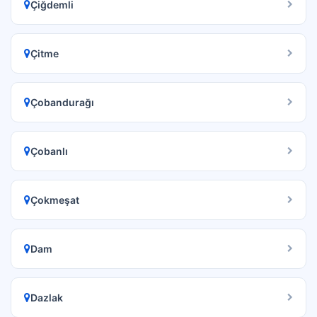
Çiğdemli
Çitme
Çobandurağı
Çobanlı
Çokmeşat
Dam
Dazlak