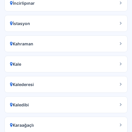
İncirlipınar
İstasyon
Kahraman
Kale
Kalederesi
Kaledibi
Karaağaçlı