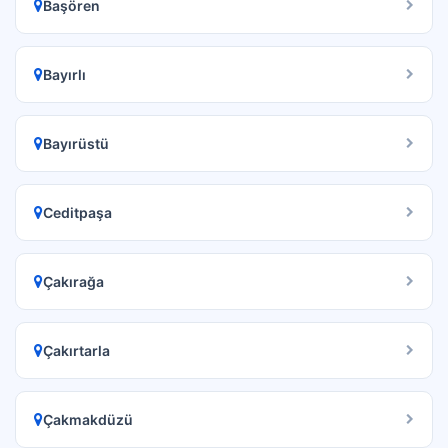
Başören
Bayırlı
Bayırüstü
Ceditpaşa
Çakırağa
Çakırtarla
Çakmakdüzü