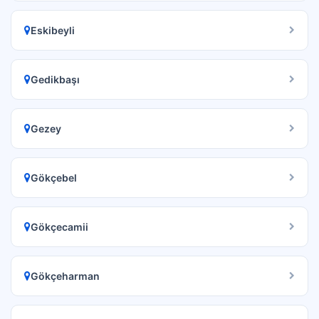
Eskibeyli
Gedikbaşı
Gezey
Gökçebel
Gökçecamii
Gökçeharman