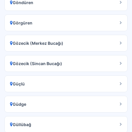
Göndüren
Görgüren
Gözecik (Merkez Bucağı)
Gözecik (Sincan Bucağı)
Güçlü
Güdge
Güllübağ