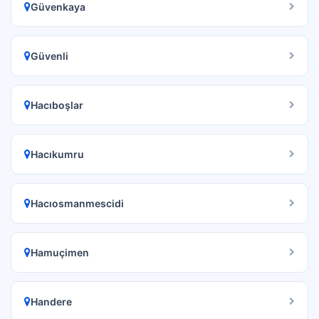
Güvenkaya
Güvenli
Hacıboşlar
Hacıkumru
Hacıosmanmescidi
Hamuçimen
Handere