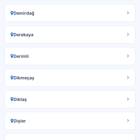
Demirdağ
Derekaya
Derimli
Dikmeçay
Diktaş
Dişler