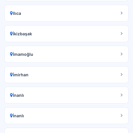
Ilıca
İkizbaşak
İmamoğlu
İmirhan
İnanlı
İnanlı