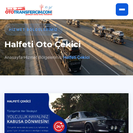
Anasayfa
HIZMET BÖLGELERIMIZ
Halfeti Oto Çekici
Hakkımızda
Anasayfa
Hizmet Bölgelerimiz
Halfeti Çekici
Hizmetlerimiz
Hizmet Bölgelerimiz
İletişim
Çekici Talep Et