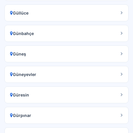
Güllüce
Günbahçe
Güneş
Güneyevler
Güresin
Gürpınar