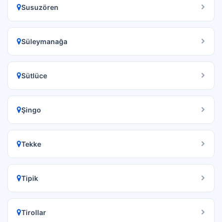
Susuzören
Süleymanağa
Sütlüce
Şingo
Tekke
Tipik
Tirollar