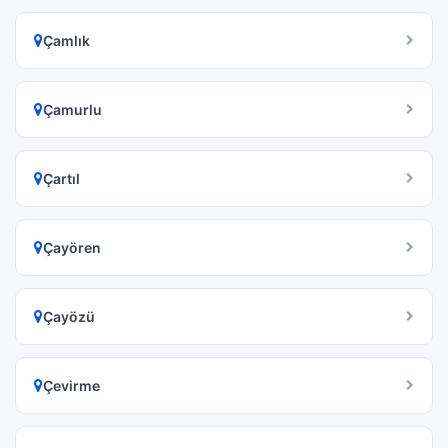
Çamlık
Çamurlu
Çartıl
Çayören
Çayözü
Çevirme