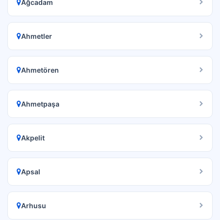
Ağcadam
Ahmetler
Ahmetören
Ahmetpaşa
Akpelit
Apsal
Arhusu