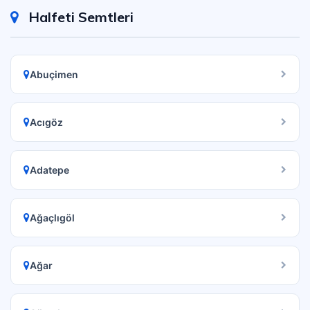
Halfeti Semtleri
Abuçimen
Acıgöz
Adatepe
Ağaçlıgöl
Ağar